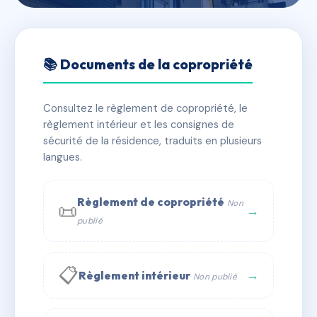
🇫🇷 RFRAF5444609
18/20 RUE PIERRE MARCEL
📚 Documents de la copropriété
94250 GENTILLY
Consultez le règlement de copropriété, le
📍 18 r pierre marcel 94250 Gentilly
règlement intérieur et les consignes de
✓ Immatriculée
🏠 30 lots
🏗 2 bâtiment(s)
sécurité de la résidence, traduits en plusieurs
langues.
📞 Contacter Syndic Digital
💬 WhatsApp
Règlement de copropriété
Non
📜
✉ Email
→
publié
📋
→
Règlement intérieur
Non publié