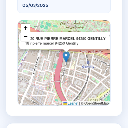
05/03/2025
+
−
×
18/20 RUE PIERRE MARCEL 94250 GENTILLY
18 r pierre marcel 94250 Gentilly
Leaflet
|
© OpenStreetMap