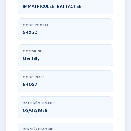
IMMATRICULEE_RATTACHEE
www.vme.plus/AF5444609
18/20 RUE PIERRE MARCEL 94250 GENTILLY
18 r pierre marcel
94250 Gentilly
CODE POSTAL
94250
COMMUNE
Gentilly
CODE INSEE
94037
DATE RÈGLEMENT
03/03/1976
DERNIÈRE MODIF.