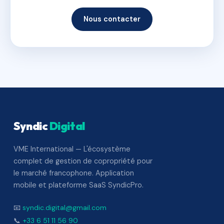
Nous contacter
Syndic
Digital
VME International — L'écosystème
complet de gestion de copropriété pour
le marché francophone. Application
mobile et plateforme SaaS SyndicPro.
📧
syndic.digital@gmail.com
📞
+33 6 51 11 56 90