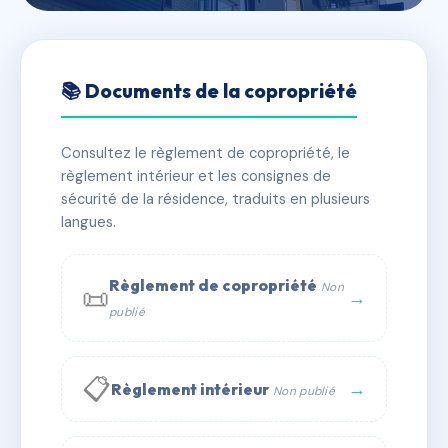
🇫🇷 RFRAF5598560
65 RUE COSTE - CALUIRE ET
📚 Documents de la copropriété
CUIRE
Consultez le règlement de copropriété, le
📍 65 r coste 69300 Caluire-et-Cuire
règlement intérieur et les consignes de
✓ Immatriculée
🏠 9 lots
🏗 1 bâtiment(s)
sécurité de la résidence, traduits en plusieurs
langues.
📞 Contacter Syndic Digital
💬 WhatsApp
Règlement de copropriété
Non
📜
✉ Email
→
publié
📋
→
Règlement intérieur
Non publié