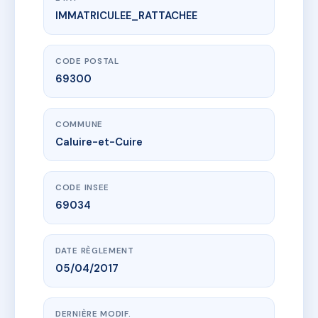
IMMATRICULEE_RATTACHEE
www.vme.plus/AF5598560
65 RUE COSTE - CALUIRE ET CUIRE
65 r coste
69300 Caluire-et-Cuire
CODE POSTAL
69300
COMMUNE
Caluire-et-Cuire
CODE INSEE
69034
DATE RÈGLEMENT
05/04/2017
DERNIÈRE MODIF.