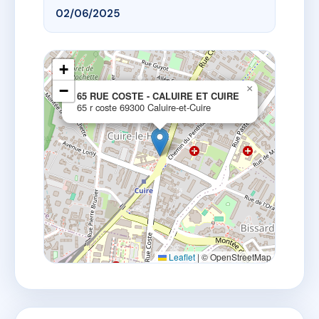
02/06/2025
+
−
×
65 RUE COSTE - CALUIRE ET CUIRE
65 r coste 69300 Caluire-et-Cuire
Leaflet
|
© OpenStreetMap