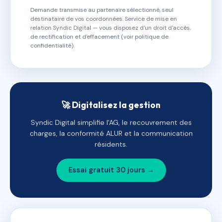
Demande transmise au partenaire sélectionné, seul
destinataire de vos coordonnées. Service de mise en
relation Syndic Digital — vous disposez d'un droit d'accès,
de rectification et d'effacement (voir politique de
confidentialité).
🚀 Digitalisez la gestion
Syndic Digital simplifie l'AG, le recouvrement des
charges, la conformité ALUR et la communication
résidents.
Essai gratuit 30 jours →