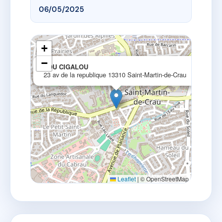
06/05/2025
+
−
×
LOU CIGALOU
23 av de la republique 13310 Saint-Martin-de-Crau
Leaflet
|
© OpenStreetMap