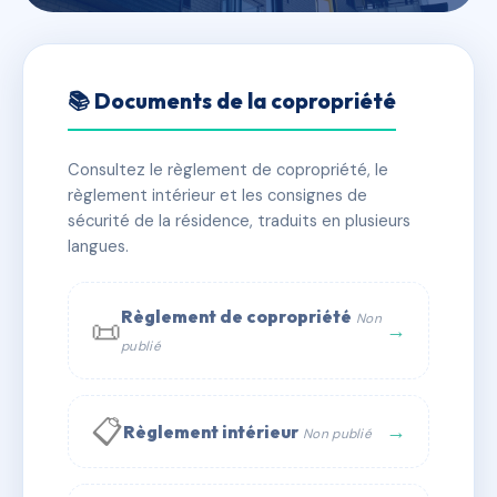
🇫🇷 RFRAF5635362
LOU CIGALOU
📚 Documents de la copropriété
📍 23 av de la republique 13310 Saint-Martin-de-Crau
Consultez le règlement de copropriété, le
✓ Immatriculée
🏠 6 lots
🏗 1 bâtiment(s)
règlement intérieur et les consignes de
sécurité de la résidence, traduits en plusieurs
langues.
📞 Contacter Syndic Digital
💬 WhatsApp
✉ Email
Règlement de copropriété
Non
📜
→
publié
📋
→
Règlement intérieur
Non publié