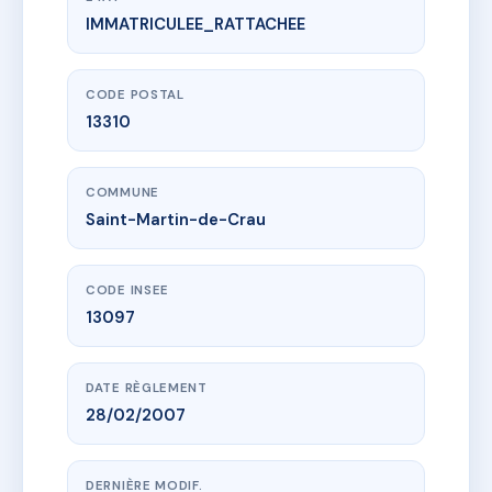
IMMATRICULEE_RATTACHEE
www.vme.plus/AF5635362
LOU CIGALOU
23 av de la republique
13310 Saint-Martin-de-Crau
CODE POSTAL
13310
COMMUNE
Saint-Martin-de-Crau
CODE INSEE
13097
DATE RÈGLEMENT
28/02/2007
DERNIÈRE MODIF.