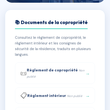
🇫🇷 RFRAF6995955
7 Impasse Fino Bricka
📚 Documents de la copropriété
📍 7 imp fino bricka 34000 Montpellier
Consultez le règlement de copropriété, le
✓ Immatriculée
🏠 3 lots
🏗 1 bâtiment(s)
règlement intérieur et les consignes de
sécurité de la résidence, traduits en plusieurs
langues.
📞 Contacter Syndic Digital
💬 WhatsApp
✉ Email
Règlement de copropriété
Non
📜
→
publié
📋
→
Règlement intérieur
Non publié