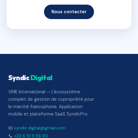
Nous contacter
Syndic
Digital
VME International — L'écosystème
complet de gestion de copropriété pour
le marché francophone. Application
mobile et plateforme SaaS SyndicPro.
📧
syndic.digital@gmail.com
📞
+33 6 51 11 56 90