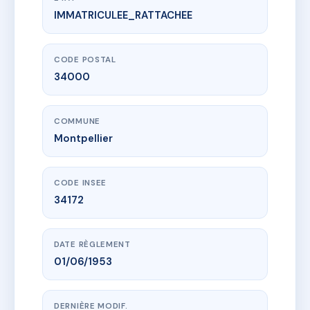
IMMATRICULEE_RATTACHEE
www.vme.plus/AF6995955
7 Impasse Fino Bricka
7 imp fino bricka
34000 Montpellier
CODE POSTAL
34000
COMMUNE
Montpellier
CODE INSEE
34172
DATE RÈGLEMENT
01/06/1953
DERNIÈRE MODIF.