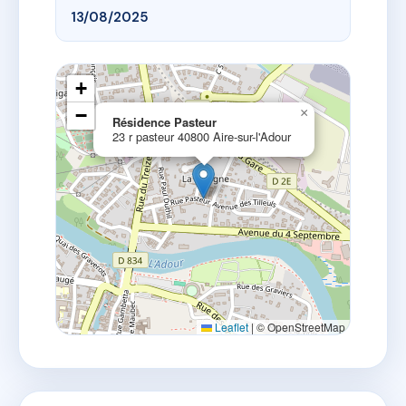
13/08/2025
+
−
×
Résidence Pasteur
23 r pasteur 40800 Aire-sur-l'Adour
Leaflet
|
© OpenStreetMap