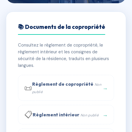
🇫🇷 RFRAF7742570
Résidence Pasteur
📚 Documents de la copropriété
📍 23 r pasteur 40800 Aire-sur-l'Adour
Consultez le règlement de copropriété, le
✓ Immatriculée
🏠 14 lots
🏗 1 bâtiment(s)
règlement intérieur et les consignes de
sécurité de la résidence, traduits en plusieurs
langues.
📞 Contacter Syndic Digital
💬 WhatsApp
✉ Email
Règlement de copropriété
Non
📜
→
publié
📋
→
Règlement intérieur
Non publié