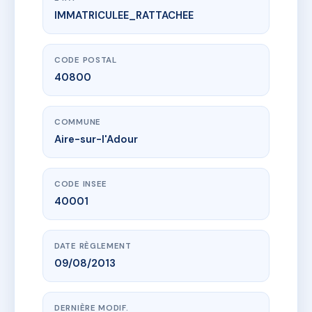
IMMATRICULEE_RATTACHEE
www.vme.plus/AF7742570
Résidence Pasteur
23 r pasteur
40800 Aire-sur-l'Adour
CODE POSTAL
40800
COMMUNE
Aire-sur-l'Adour
CODE INSEE
40001
DATE RÈGLEMENT
09/08/2013
DERNIÈRE MODIF.