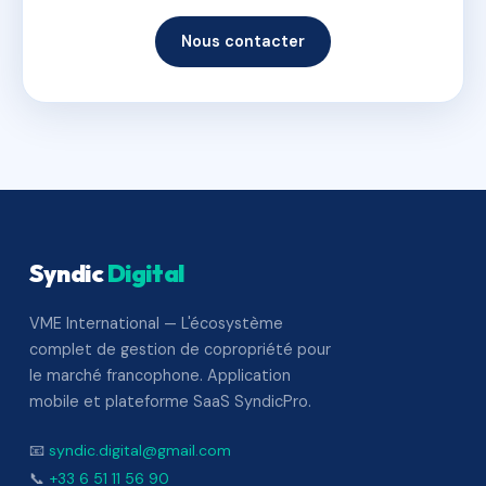
Nous contacter
Syndic
Digital
VME International — L'écosystème
complet de gestion de copropriété pour
le marché francophone. Application
mobile et plateforme SaaS SyndicPro.
📧
syndic.digital@gmail.com
📞
+33 6 51 11 56 90