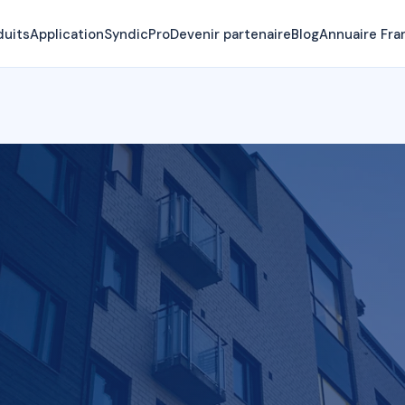
duits
Application
SyndicPro
Devenir partenaire
Blog
Annuaire Fra