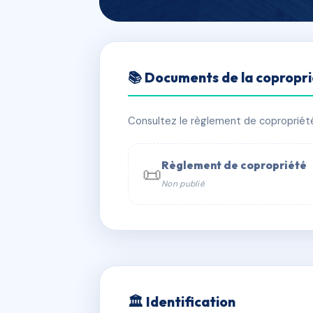
🇫🇷 RFRAF8837106
📚 Documents de la copropr
150 GRAND RU
📍 150 grand rue 67700 Saverne
Consultez le règlement de copropriété, 
✓ Immatriculée
🏠 10 lots
🏗 1 b
Règlement de copropriété
📜
Non publié
📞 Contacter Syndic Digital

Coproprié
229 
N°
w
🏛 Identification