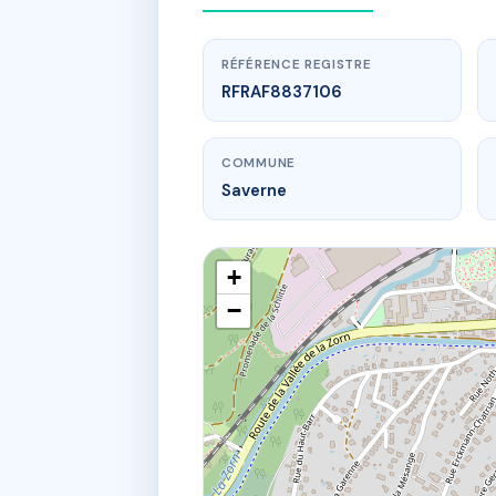
RÉFÉRENCE REGISTRE
RFRAF8837106
COMMUNE
Saverne
+
−
www.
150 g