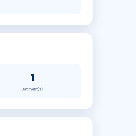
1
Bâtiment(s)