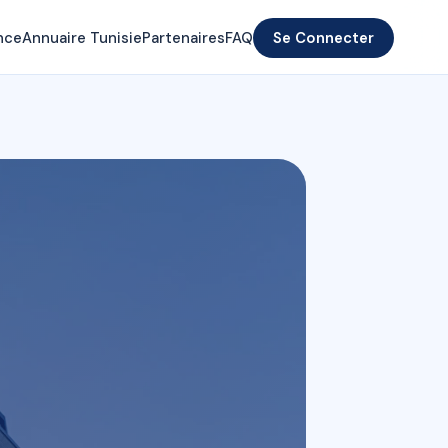
nce
Annuaire Tunisie
Partenaires
FAQ
Se Connecter