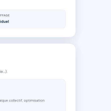
FFAGE
viduel
ie…).
ïque collectif, optimisation