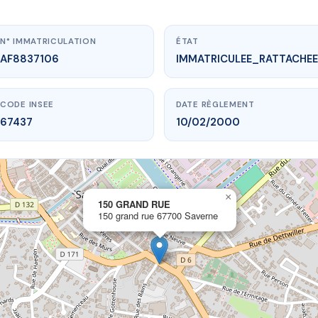
N° IMMATRICULATION
ÉTAT
AF8837106
IMMATRICULEE_RATTACHEE
CODE INSEE
DATE RÈGLEMENT
67437
10/02/2000
×
vme.plus/AF8837106
150 GRAND RUE
150 grand rue 67700 Saverne
150 GRAND RUE
rand rue
67700 Saverne