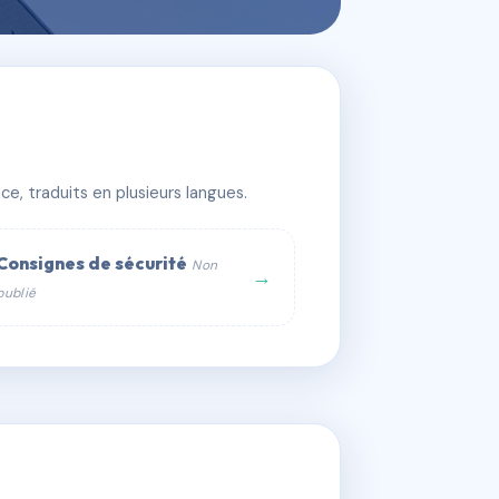
e, traduits en plusieurs langues.
Consignes de sécurité
Non
→
publié
web :
om