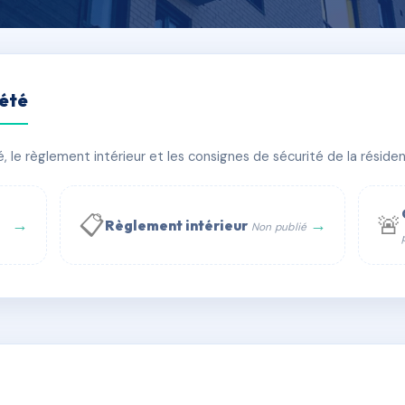
iété
E
le règlement intérieur et les consignes de sécurité de la résidenc
âtiment(s)
📋
🚨
→
→
Règlement intérieur
Non publié
 WhatsApp
✉ Email
té
rue Saint-Honoré, 75001 Paris - Tél. : +33 6 51 11 56 90 - 
AF8837106
🇫🇷
ww.syndic.digital - E-mail : syndic.digital@gmail.c