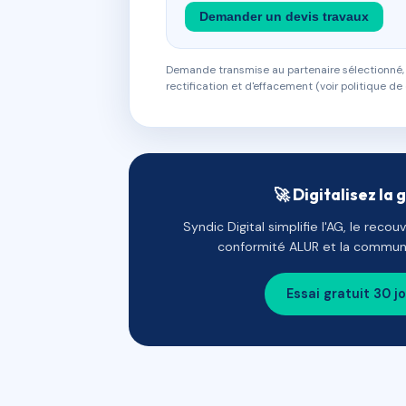
Demander un devis travaux
Demande transmise au partenaire sélectionné, s
rectification et d'effacement (voir politique de 
🚀 Digitalisez la 
Syndic Digital simplifie l'AG, le reco
conformité ALUR et la communi
Essai gratuit 30 j