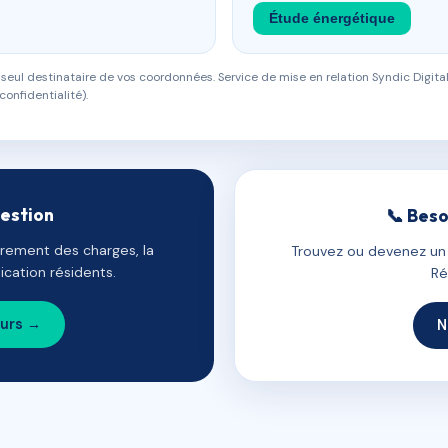
Étude énergétique
eul destinataire de vos coordonnées. Service de mise en relation Syndic Digital
confidentialité).
gestion
📞 Beso
uvrement des charges, la
Trouvez ou devenez un c
cation résidents.
Ré
ours →
N