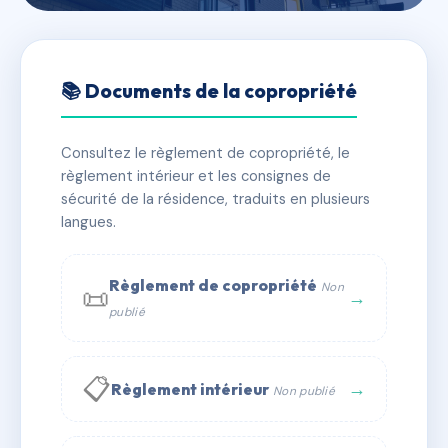
🇫🇷 RFRAG0600049
SDC 29 BOUDONVILLE
📚 Documents de la copropriété
📍 29 r de boudonville 54000 Nancy
Consultez le règlement de copropriété, le
✓ Immatriculée
🏠 14 lots
🏗 1 bâtiment(s)
règlement intérieur et les consignes de
sécurité de la résidence, traduits en plusieurs
langues.
📞 Contacter Syndic Digital
💬 WhatsApp
✉ Email
Règlement de copropriété
Non
📜
→
publié
📋
→
Règlement intérieur
Non publié