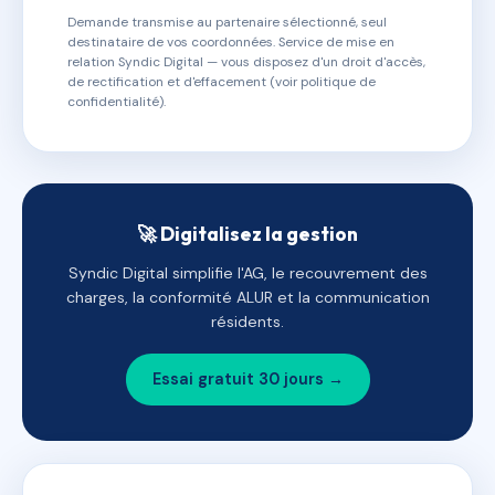
Demande transmise au partenaire sélectionné, seul
destinataire de vos coordonnées. Service de mise en
relation Syndic Digital — vous disposez d'un droit d'accès,
de rectification et d'effacement (voir politique de
confidentialité).
🚀 Digitalisez la gestion
Syndic Digital simplifie l'AG, le recouvrement des
charges, la conformité ALUR et la communication
résidents.
Essai gratuit 30 jours →