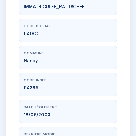
IMMATRICULEE_RATTACHEE
www.vme.plus/AG0600049
SDC 29 BOUDONVILLE
29 r de boudonville
54000 Nancy
CODE POSTAL
54000
COMMUNE
Nancy
CODE INSEE
54395
DATE RÈGLEMENT
18/06/2003
DERNIÈRE MODIF.