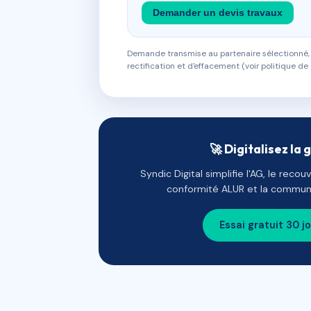
Demander un devis travaux
Demande transmise au partenaire sélectionné, s
rectification et d'effacement (voir politique de 
🚀 Digitalisez la 
Syndic Digital simplifie l'AG, le reco
conformité ALUR et la communi
Essai gratuit 30 j