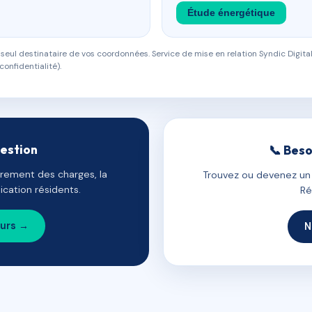
Étude énergétique
eul destinataire de vos coordonnées. Service de mise en relation Syndic Digital
confidentialité).
gestion
📞 Beso
uvrement des charges, la
Trouvez ou devenez un c
cation résidents.
Ré
ours →
N