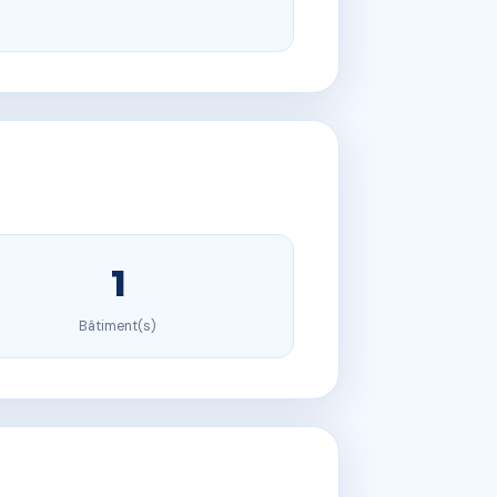
1
Bâtiment(s)