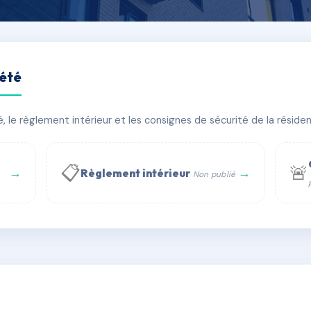
iété
ELLE
le règlement intérieur et les consignes de sécurité de la résidenc
âtiment(s)
📋
🚨
→
→
Règlement intérieur
Non publié
 WhatsApp
✉ Email
té
rue Saint-Honoré, 75001 Paris - Tél. : +33 6 51 11 56 90 - 
AG1557396
🇫🇷
ww.syndic.digital - E-mail : syndic.digital@gmail.c