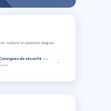
e, traduits en plusieurs langues.
Consignes de sécurité
Non
→
publié
web :
om