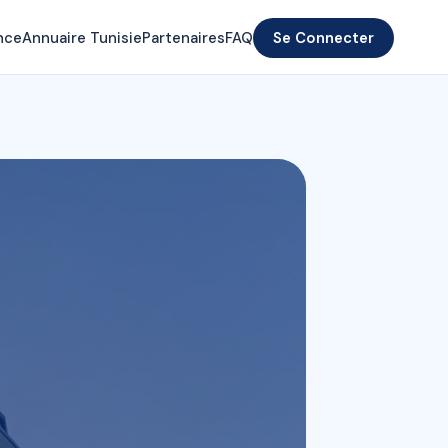
nce
Annuaire Tunisie
Partenaires
FAQ
Se Connecter