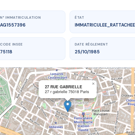
N° IMMATRICULATION
ÉTAT
AG1557396
IMMATRICULEE_RATTACHEE
CODE INSEE
DATE RÈGLEMENT
75118
25/10/1985
×
vme.plus/AG1557396
27 RUE GABRIELLE
27 r gabrielle 75018 Paris
27 RUE GABRIELLE
 gabrielle
75018 Paris