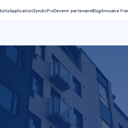
duits
Application
SyndicPro
Devenir partenaire
Blog
Annuaire Fra