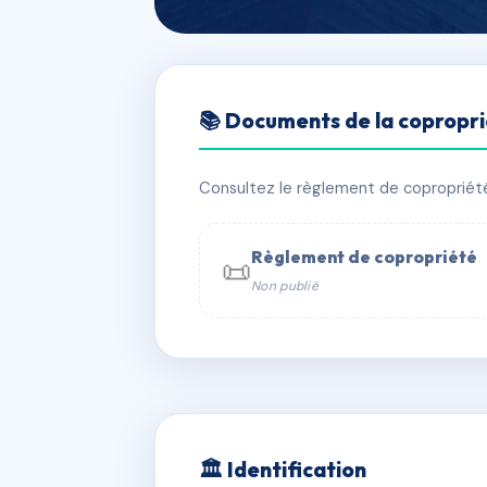
🇫🇷 RFRAG1557396
📚 Documents de la copropr
27 RUE GABRI
📍 27 r gabrielle 75018 Paris
Consultez le règlement de copropriété, 
✓ Immatriculée
🏠 32 lots
🏗 1 b
Règlement de copropriété
📜
Non publié
📞 Contacter Syndic Digital

Coproprié
229 
N°
w
🏛 Identification