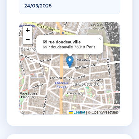
24/03/2025
+
−
×
69 rue doudeauville
69 r doudeauville 75018 Paris
Leaflet
|
© OpenStreetMap