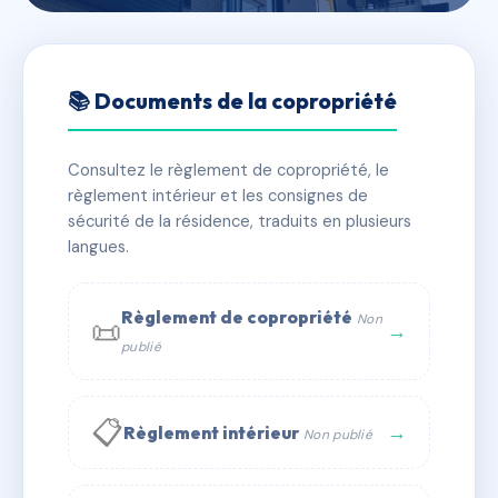
🇫🇷 RFRAG1559376
69 rue doudeauville
📚 Documents de la copropriété
📍 69 r doudeauville 75018 Paris
Consultez le règlement de copropriété, le
✓ Immatriculée
🏠 23 lots
🏗 1 bâtiment(s)
règlement intérieur et les consignes de
sécurité de la résidence, traduits en plusieurs
langues.
📞 Contacter Syndic Digital
💬 WhatsApp
✉ Email
Règlement de copropriété
Non
📜
→
publié
📋
→
Règlement intérieur
Non publié