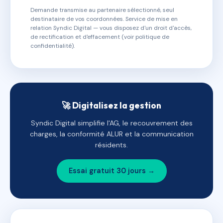
Demande transmise au partenaire sélectionné, seul
destinataire de vos coordonnées. Service de mise en
relation Syndic Digital — vous disposez d'un droit d'accès,
de rectification et d'effacement (voir politique de
confidentialité).
🚀 Digitalisez la gestion
Syndic Digital simplifie l'AG, le recouvrement des
charges, la conformité ALUR et la communication
résidents.
Essai gratuit 30 jours →