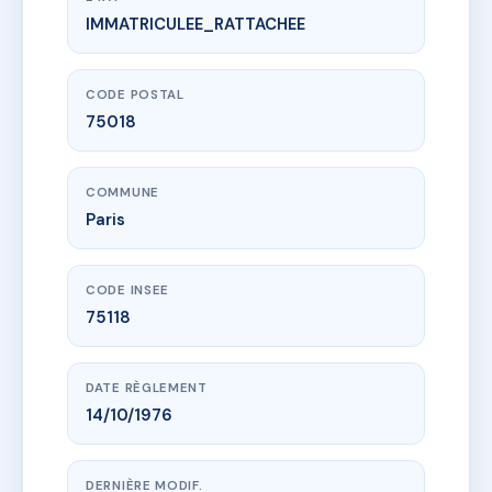
IMMATRICULEE_RATTACHEE
www.vme.plus/AG1559376
69 rue doudeauville
69 r doudeauville
75018 Paris
CODE POSTAL
75018
COMMUNE
Paris
CODE INSEE
75118
DATE RÈGLEMENT
14/10/1976
DERNIÈRE MODIF.