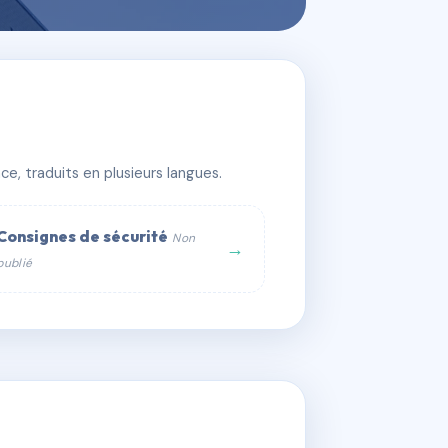
e, traduits en plusieurs langues.
Consignes de sécurité
Non
→
publié
web :
om