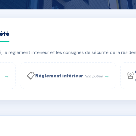
iété
ie 30700 uzes
le règlement intérieur et les consignes de sécurité de la résidenc
timent(s)
📋
🚨
→
→
Règlement intérieur
Non publié
 WhatsApp
✉ Email
té
rue Saint-Honoré, 75001 Paris - Tél. : +33 6 51 11 56 90 - 
AG2033983
🇫🇷
ww.syndic.digital - E-mail : syndic.digital@gmail.c