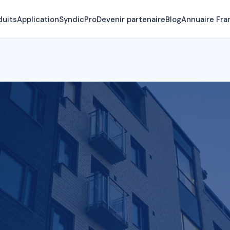
duits
Application
SyndicPro
Devenir partenaire
Blog
Annuaire Fra