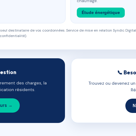
chauffage.
Étude énergétique
eul destinataire de vos coordonnées. Service de mise en relation Syndic Digital
confidentialité).
gestion
📞 Beso
uvrement des charges, la
Trouvez ou devenez un c
cation résidents.
Ré
ours →
N