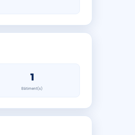
1
Bâtiment(s)