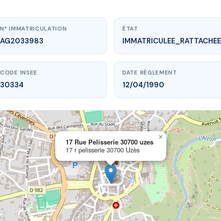
N° IMMATRICULATION
ÉTAT
AG2033983
IMMATRICULEE_RATTACHEE
CODE INSEE
DATE RÈGLEMENT
30334
12/04/1990
×
vme.plus/AG2033983
17 Rue Pelisserie 30700 uzes
17 r pelisserie 30700 Uzès
 Pelisserie 30700 uzes
 pelisserie
30700 Uzès