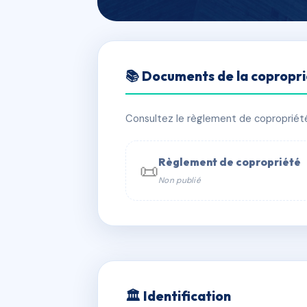
🇫🇷 RFRAG2033983
📚 Documents de la copropr
17 Rue Pelisser
📍 17 r pelisserie 30700 Uzès
Consultez le règlement de copropriété, 
✓ Immatriculée
🏠 3 lots
🏗 1 bâ
Règlement de copropriété
📜
Non publié
📞 Contacter Syndic Digital

Coproprié
229 
N°
w
🏛 Identification