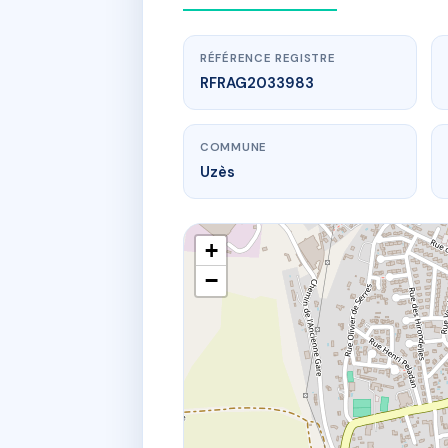
RÉFÉRENCE REGISTRE
RFRAG2033983
COMMUNE
Uzès
+
−
www.
17 Rue
17 r