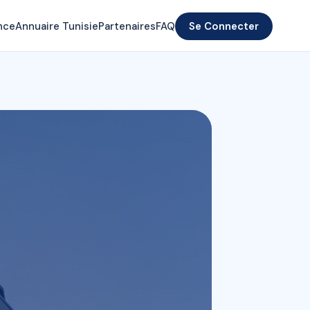
nce
Annuaire Tunisie
Partenaires
FAQ
Se Connecter