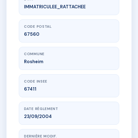
IMMATRICULEE_RATTACHEE
www.vme.plus/AG3030574
Résidence du Bas-Burck
54 r des vosges
67560 Rosheim
CODE POSTAL
67560
COMMUNE
Rosheim
CODE INSEE
67411
DATE RÈGLEMENT
23/09/2004
DERNIÈRE MODIF.