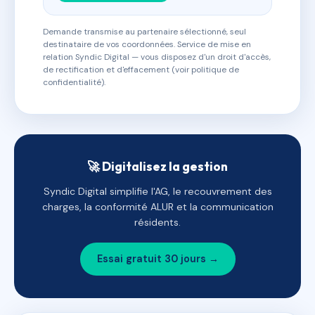
Demande transmise au partenaire sélectionné, seul
destinataire de vos coordonnées. Service de mise en
relation Syndic Digital — vous disposez d'un droit d'accès,
de rectification et d'effacement (voir politique de
confidentialité).
🚀 Digitalisez la gestion
Syndic Digital simplifie l'AG, le recouvrement des
charges, la conformité ALUR et la communication
résidents.
Essai gratuit 30 jours →