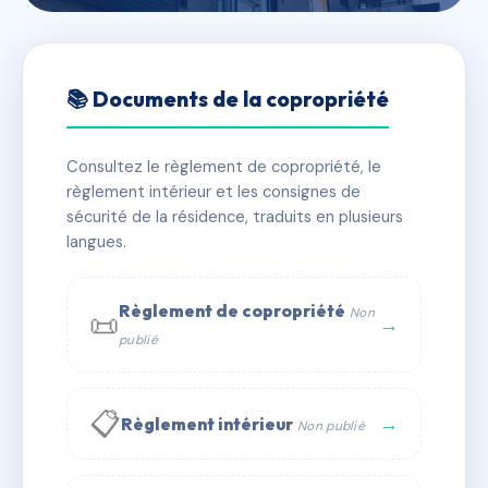
🇫🇷 RFRAG3030574
Résidence du Bas-Burck
📚 Documents de la copropriété
📍 54 r des vosges 67560 Rosheim
Consultez le règlement de copropriété, le
✓ Immatriculée
🏠 18 lots
🏗 2 bâtiment(s)
règlement intérieur et les consignes de
sécurité de la résidence, traduits en plusieurs
langues.
📞 Contacter Syndic Digital
💬 WhatsApp
✉ Email
Règlement de copropriété
Non
📜
→
publié
📋
→
Règlement intérieur
Non publié