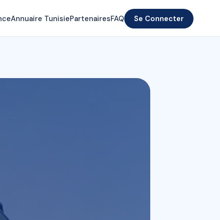
nce
Annuaire Tunisie
Partenaires
FAQ
Se Connecter