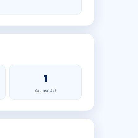
1
Bâtiment(s)