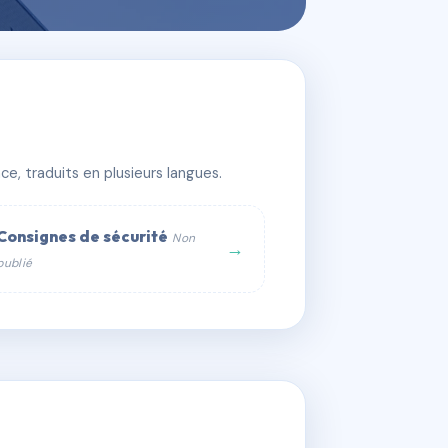
TT
e, traduits en plusieurs langues.
Consignes de sécurité
Non
→
publié
web :
om