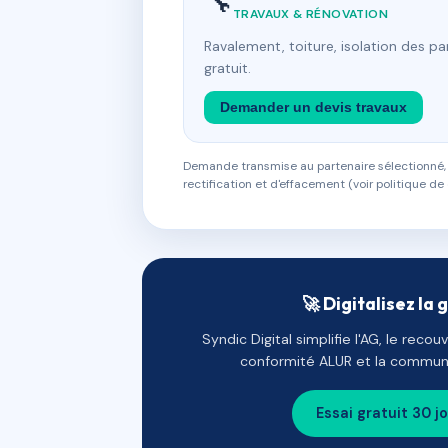
🔧
TRAVAUX & RÉNOVATION
Ravalement, toiture, isolation des p
gratuit.
Demander un devis travaux
Demande transmise au partenaire sélectionné, s
rectification et d'effacement (voir politique de 
🚀 Digitalisez la 
Syndic Digital simplifie l'AG, le reco
conformité ALUR et la communi
Essai gratuit 30 j