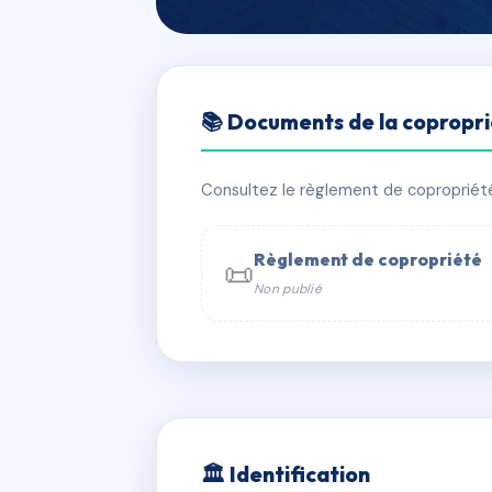
🇫🇷 RFRAG4408670
📚 Documents de la copropr
COPROPRIETE 
STRASBOUIRG
Consultez le règlement de copropriété, 
📍 6 r d'urmatt 67000 Strasbourg
Règlement de copropriété
📜
✓ Immatriculée
🏠 14 lots
🏗 1 b
Non publié
📞 Contacter Syndic Digital

Copropriét
229 
w
🏛 Identification