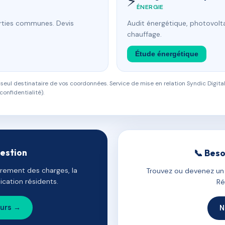
⚡
ÉNERGIE
arties communes. Devis
Audit énergétique, photovolta
chauffage.
Étude énergétique
eul destinataire de vos coordonnées. Service de mise en relation Syndic Digital
confidentialité).
gestion
📞 Beso
uvrement des charges, la
Trouvez ou devenez un c
cation résidents.
Ré
ours →
N