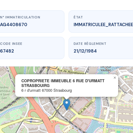
N° IMMATRICULATION
ÉTAT
AG4408670
IMMATRICULEE_RATTACHEE
CODE INSEE
DATE RÈGLEMENT
67482
21/12/1984
www.vme.plus/AG4408670
×
COPROPRIETE IMMEUBLE 6 RUE D'URMATT
ETE IMMEUBLE 6 RUE D'URMATT STRASBOUIRG
STRASBOUIRG
6 r d'urmatt
67000 Strasbourg
6 r d'urmatt 67000 Strasbourg