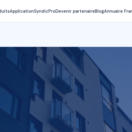
duits
Application
SyndicPro
Devenir partenaire
Blog
Annuaire Fra