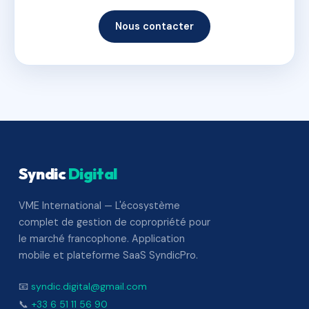
Nous contacter
Syndic
Digital
VME International — L'écosystème
complet de gestion de copropriété pour
le marché francophone. Application
mobile et plateforme SaaS SyndicPro.
📧
syndic.digital@gmail.com
📞
+33 6 51 11 56 90