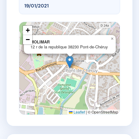
19/01/2021
+
−
×
MOLIMAR
12 r de la republique 38230 Pont-de-Chéruy
Leaflet
|
© OpenStreetMap