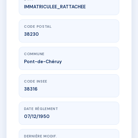
IMMATRICULEE_RATTACHEE
www.vme.plus/AG4502886
MOLIMAR
12 r de la republique
38230 Pont-de-Chéruy
CODE POSTAL
38230
COMMUNE
Pont-de-Chéruy
CODE INSEE
38316
DATE RÈGLEMENT
07/12/1950
DERNIÈRE MODIF.