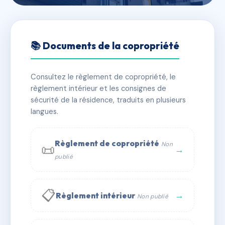
🇫🇷 RFRAG4502886
MOLIMAR
📚 Documents de la copropriété
📍 12 r de la republique 38230 Pont-de-Chéruy
Consultez le règlement de copropriété, le
✓ Immatriculée
🏠 34 lots
🏗 1 bâtiment(s)
règlement intérieur et les consignes de
sécurité de la résidence, traduits en plusieurs
langues.
📞 Contacter Syndic Digital
💬 WhatsApp
✉ Email
Règlement de copropriété
Non
📜
→
publié
📋
→
Règlement intérieur
Non publié