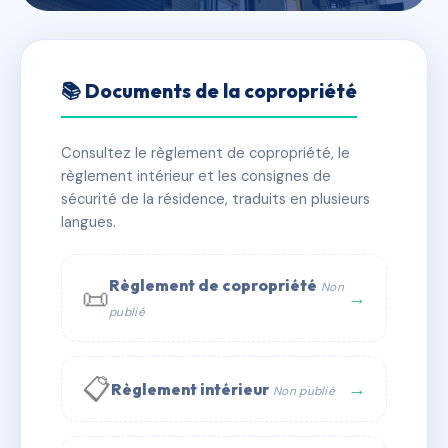
🇫🇷 RFRAG4627881
LES BORDS DE SEINE
📚 Documents de la copropriété
📍 5 r henri bailleul 76490 Rives-en-Seine
Consultez le règlement de copropriété, le
✓ Immatriculée
🏠 28 lots
🏗 1 bâtiment(s)
règlement intérieur et les consignes de
sécurité de la résidence, traduits en plusieurs
langues.
📞 Contacter Syndic Digital
💬 WhatsApp
✉ Email
Règlement de copropriété
Non
📜
→
publié
📋
→
Règlement intérieur
Non publié