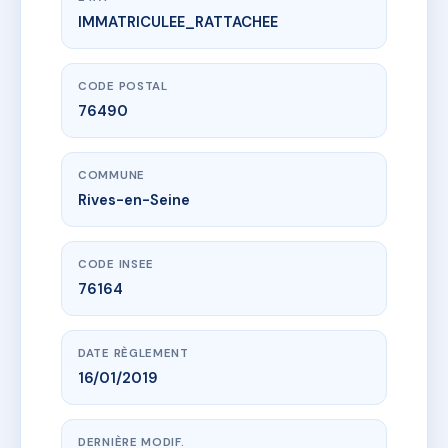
IMMATRICULEE_RATTACHEE
www.vme.plus/AG4627881
LES BORDS DE SEINE
5 r henri bailleul
76490 Rives-en-Seine
CODE POSTAL
76490
COMMUNE
Rives-en-Seine
CODE INSEE
76164
DATE RÈGLEMENT
16/01/2019
DERNIÈRE MODIF.