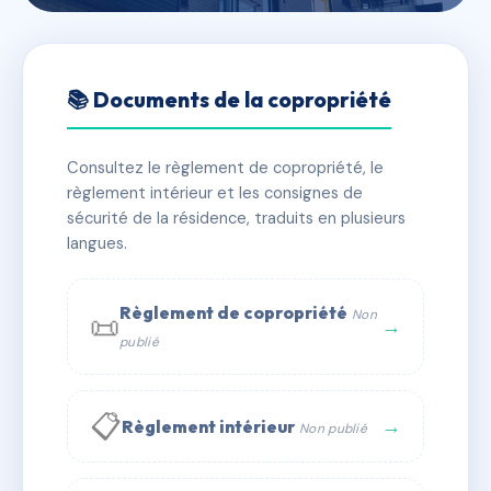
🇫🇷 RFRAG5449400
RESIDENCE MYRA
📚 Documents de la copropriété
📍 264 av marechal juin 40600 Biscarrosse
Consultez le règlement de copropriété, le
✓ Immatriculée
🏠 36 lots
🏗 1 bâtiment(s)
règlement intérieur et les consignes de
sécurité de la résidence, traduits en plusieurs
langues.
📞 Contacter Syndic Digital
💬 WhatsApp
✉ Email
Règlement de copropriété
Non
📜
→
publié
📋
→
Règlement intérieur
Non publié