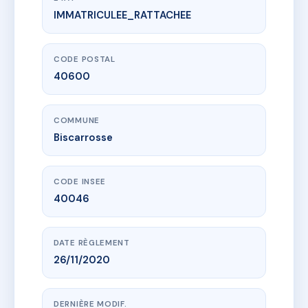
IMMATRICULEE_RATTACHEE
www.vme.plus/AG5449400
RESIDENCE MYRA
264 av marechal juin
40600 Biscarrosse
CODE POSTAL
40600
COMMUNE
Biscarrosse
CODE INSEE
40046
DATE RÈGLEMENT
26/11/2020
DERNIÈRE MODIF.