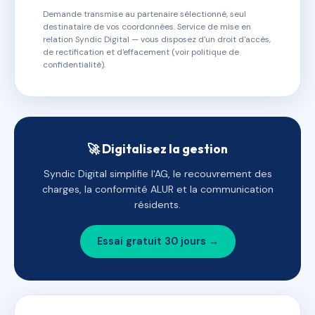
Demande transmise au partenaire sélectionné, seul
destinataire de vos coordonnées. Service de mise en
relation Syndic Digital — vous disposez d'un droit d'accès,
de rectification et d'effacement (voir politique de
confidentialité).
🚀 Digitalisez la gestion
Syndic Digital simplifie l'AG, le recouvrement des
charges, la conformité ALUR et la communication
résidents.
Essai gratuit 30 jours →