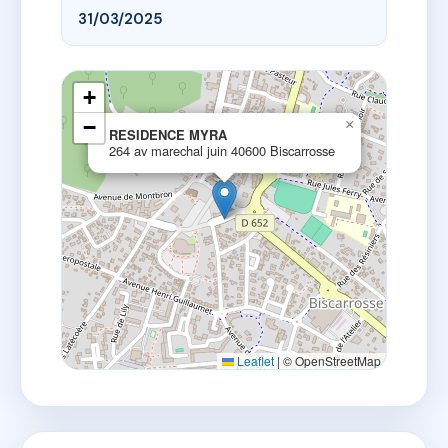
31/03/2025
+
−
×
RESIDENCE MYRA
264 av marechal juin 40600 Biscarrosse
Leaflet
|
© OpenStreetMap