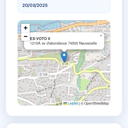
20/03/2025
+
−
×
EX-VOTO II
1215A av d'abondance 74500 Neuvecelle
Leaflet
|
© OpenStreetMap