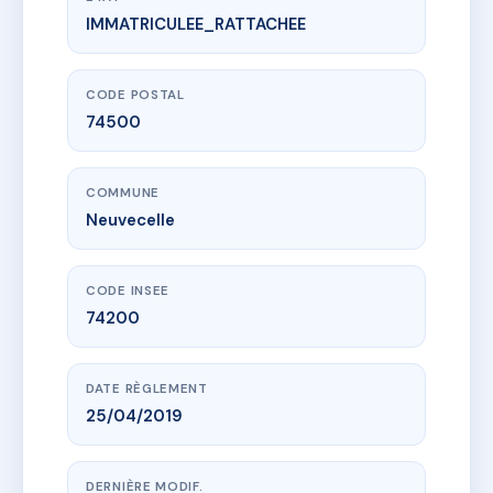
IMMATRICULEE_RATTACHEE
www.vme.plus/AG6161772
EX-VOTO II
1215A av d'abondance
74500 Neuvecelle
CODE POSTAL
74500
COMMUNE
Neuvecelle
CODE INSEE
74200
DATE RÈGLEMENT
25/04/2019
DERNIÈRE MODIF.