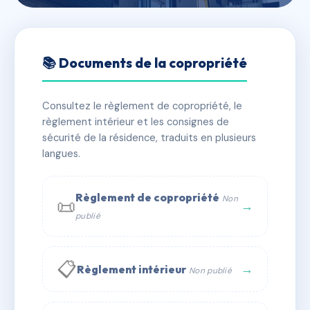
🇫🇷 RFRAG6161772
EX-VOTO II
📚 Documents de la copropriété
📍 1215A av d'abondance 74500 Neuvecelle
Consultez le règlement de copropriété, le
✓ Immatriculée
🏠 20 lots
🏗 1 bâtiment(s)
règlement intérieur et les consignes de
sécurité de la résidence, traduits en plusieurs
langues.
📞 Contacter Syndic Digital
💬 WhatsApp
✉ Email
Règlement de copropriété
Non
📜
→
publié
📋
→
Règlement intérieur
Non publié