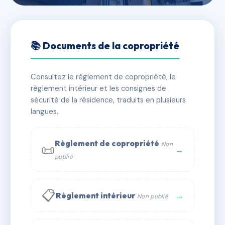
🇫🇷 RFRAG6434294
COEUR VILLAGE
📚 Documents de la copropriété
📍 36 r du general leclerc 78360 Montesson
Consultez le règlement de copropriété, le
✓ Immatriculée
🏠 185 lots
🏗 4 bâtiment(s)
règlement intérieur et les consignes de
sécurité de la résidence, traduits en plusieurs
langues.
📞 Contacter Syndic Digital
💬 WhatsApp
✉ Email
Règlement de copropriété
Non
📜
→
publié
📋
→
Règlement intérieur
Non publié