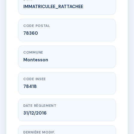
IMMATRICULEE_RATTACHEE
www.vme.plus/AG6434294
COEUR VILLAGE
36 r du general leclerc
78360 Montesson
CODE POSTAL
78360
COMMUNE
Montesson
CODE INSEE
78418
DATE RÈGLEMENT
31/12/2016
DERNIÈRE MODIF.