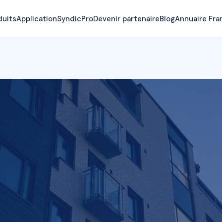
duits
Application
SyndicPro
Devenir partenaire
Blog
Annuaire Fra