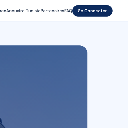
nce
Annuaire Tunisie
Partenaires
FAQ
Se Connecter