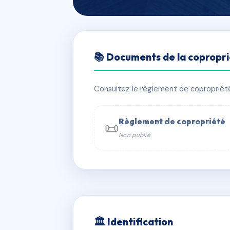
🇫🇷 RFRAG7350358
📚 Documents de la copropr
16 RUE ASSELI
📍 16 r asseline 76200 Dieppe
Consultez le règlement de copropriété, 
✓ Immatriculée
🏠 19 lots
🏗 10 
Règlement de copropriété
📜
Non publié
📞 Contacter Syndic Digital

Coproprié
229 
N°
w
🏛 Identification