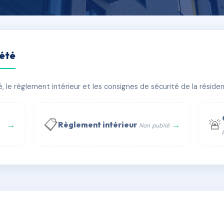
iété
NE
le règlement intérieur et les consignes de sécurité de la résidenc
bâtiment(s)
📋
🚨
→
→
Règlement intérieur
Non publié
 WhatsApp
✉ Email
té
rue Saint-Honoré, 75001 Paris - Tél. : +33 6 51 11 56 90 - 
AG7350358
🇫🇷
ww.syndic.digital - E-mail : syndic.digital@gmail.c