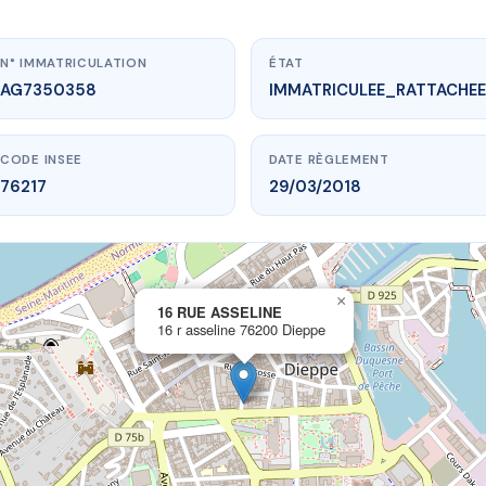
N° IMMATRICULATION
ÉTAT
AG7350358
IMMATRICULEE_RATTACHEE
CODE INSEE
DATE RÈGLEMENT
76217
29/03/2018
×
vme.plus/AG7350358
16 RUE ASSELINE
16 r asseline 76200 Dieppe
16 RUE ASSELINE
asseline
76200 Dieppe