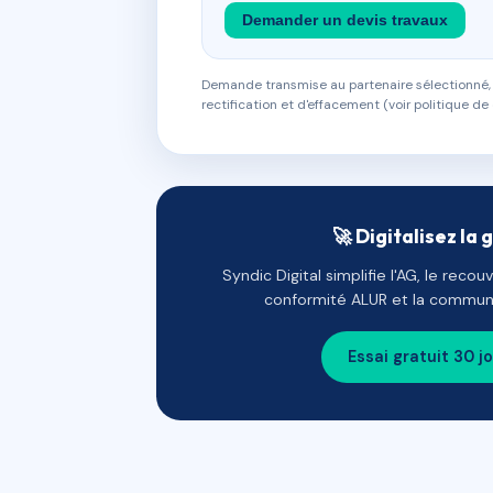
Demander un devis travaux
Demande transmise au partenaire sélectionné, s
rectification et d'effacement (voir politique de 
🚀 Digitalisez la 
Syndic Digital simplifie l'AG, le reco
conformité ALUR et la communi
Essai gratuit 30 j