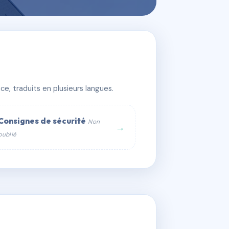
e, traduits en plusieurs langues.
Consignes de sécurité
Non
→
publié
web :
om