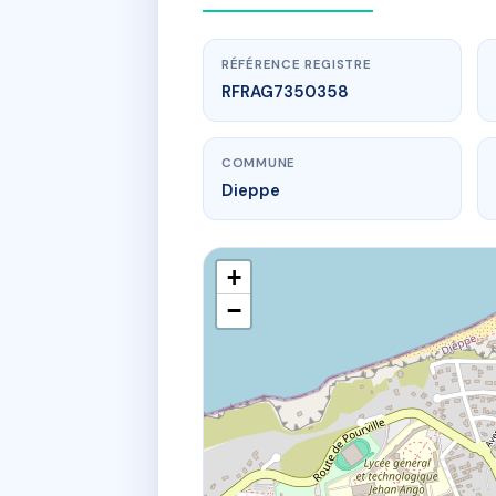
RÉFÉRENCE REGISTRE
RFRAG7350358
COMMUNE
Dieppe
+
−
www.
16 r 