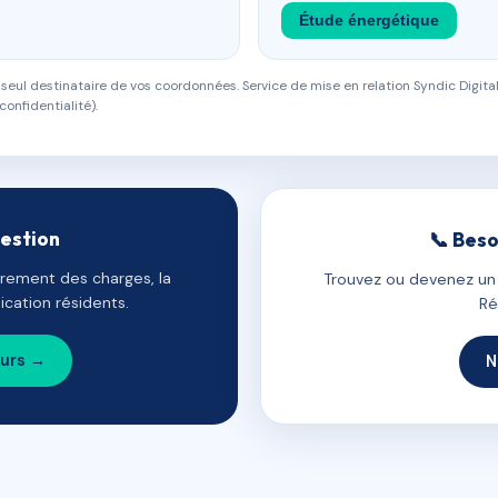
Étude énergétique
eul destinataire de vos coordonnées. Service de mise en relation Syndic Digital
confidentialité).
gestion
📞 Beso
uvrement des charges, la
Trouvez ou devenez un c
cation résidents.
Ré
ours →
N