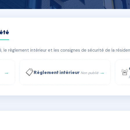
iété
AC
le règlement intérieur et les consignes de sécurité de la résidenc
bâtiment(s)
📋
🚨
→
→
Règlement intérieur
Non publié
 WhatsApp
✉ Email
té
rue Saint-Honoré, 75001 Paris - Tél. : +33 6 51 11 56 90 - 
AG8492084
🇫🇷
ww.syndic.digital - E-mail : syndic.digital@gmail.c