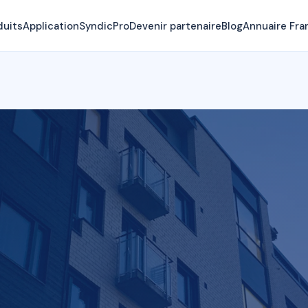
duits
Application
SyndicPro
Devenir partenaire
Blog
Annuaire Fra