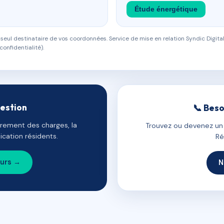
Étude énergétique
eul destinataire de vos coordonnées. Service de mise en relation Syndic Digital
confidentialité).
gestion
📞 Beso
uvrement des charges, la
Trouvez ou devenez un c
cation résidents.
Ré
ours →
N