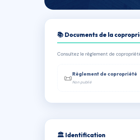
🇫🇷 RFRAG8492084
📚 Documents de la copropr
LE PATIO DU L
📍 100 r pasteur 40600 Biscarrosse
Consultez le règlement de copropriété, 
✓ Immatriculée
🏠 101 lots
🏗 1 
Règlement de copropriété
📜
Non publié
📞 Contacter Syndic Digital

Coproprié
229 
N°
w
🏛 Identification