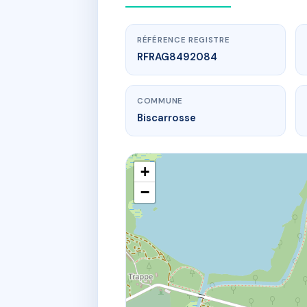
RÉFÉRENCE REGISTRE
RFRAG8492084
COMMUNE
Biscarrosse
+
−
www.
100 r p