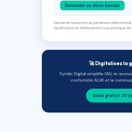
Demander un devis travaux
Demande transmise au partenaire sélectionné, s
rectification et d'effacement (voir politique de 
🚀 Digitalisez la 
Syndic Digital simplifie l'AG, le reco
conformité ALUR et la communi
Essai gratuit 30 j