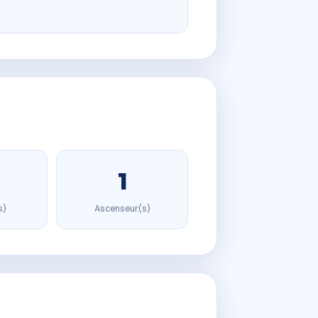
1
s)
Ascenseur(s)