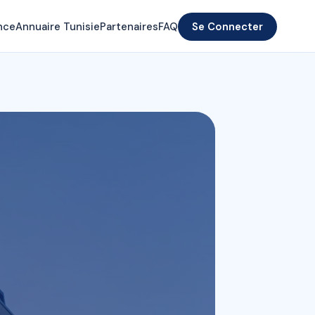
nce
Annuaire Tunisie
Partenaires
FAQ
Se Connecter