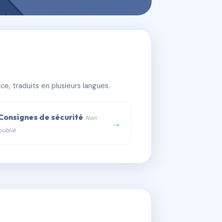
e, traduits en plusieurs langues.
Consignes de sécurité
Non
→
publié
web :
om