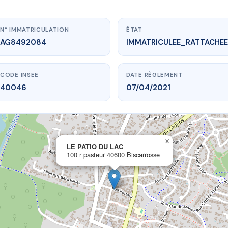
N° IMMATRICULATION
ÉTAT
AG8492084
IMMATRICULEE_RATTACHEE
CODE INSEE
DATE RÈGLEMENT
40046
07/04/2021
×
vme.plus/AG8492084
LE PATIO DU LAC
100 r pasteur 40600 Biscarrosse
LE PATIO DU LAC
asteur
40600 Biscarrosse