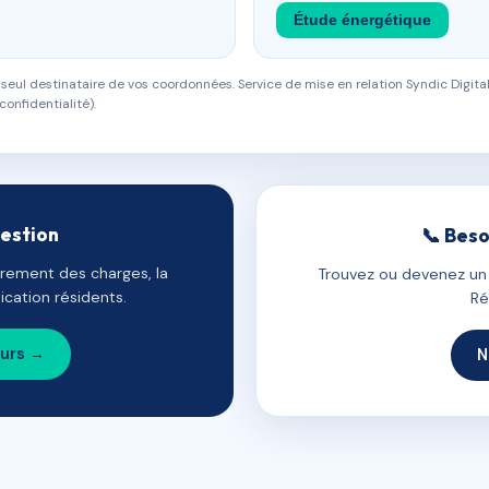
Étude énergétique
eul destinataire de vos coordonnées. Service de mise en relation Syndic Digital
confidentialité).
gestion
📞 Beso
uvrement des charges, la
Trouvez ou devenez un c
cation résidents.
Ré
ours →
N