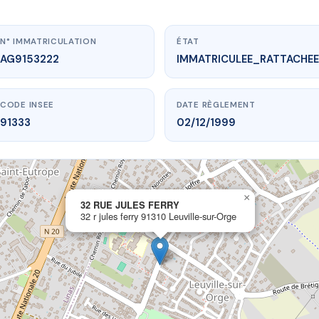
N° IMMATRICULATION
ÉTAT
AG9153222
IMMATRICULEE_RATTACHEE
CODE INSEE
DATE RÈGLEMENT
91333
02/12/1999
×
vme.plus/AG9153222
32 RUE JULES FERRY
32 r jules ferry 91310 Leuville-sur-Orge
2 RUE JULES FERRY
ferry
91310 Leuville-sur-Orge