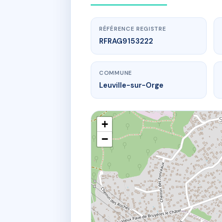
RÉFÉRENCE REGISTRE
RFRAG9153222
COMMUNE
Leuville-sur-Orge
+
−
www.
3
32 r jules 