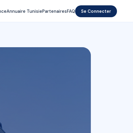
nce
Annuaire Tunisie
Partenaires
FAQ
Se Connecter