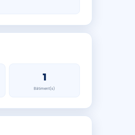
1
Bâtiment(s)