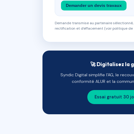
Demander un devis travaux
Demande transmise au partenaire sélectionné, s
rectification et d'effacement (voir politique de 
🚀 Digitalisez la 
Syndic Digital simplifie l'AG, le reco
conformité ALUR et la communi
Essai gratuit 30 j