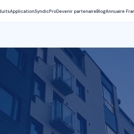
duits
Application
SyndicPro
Devenir partenaire
Blog
Annuaire Fra