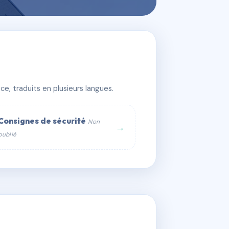
e, traduits en plusieurs langues.
Consignes de sécurité
Non
→
publié
web :
om