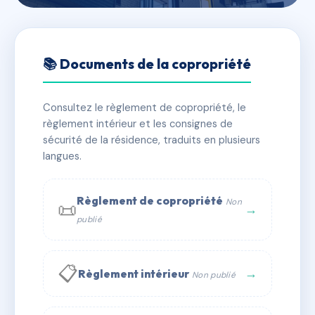
🇫🇷 RFRAG9344557
Copropriété du 53 Rue de la
📚 Documents de la copropriété
République
Consultez le règlement de copropriété, le
📍 53 r de la republique 13400 Aubagne
règlement intérieur et les consignes de
✓ Immatriculée
🏠 6 lots
🏗 1 bâtiment(s)
sécurité de la résidence, traduits en plusieurs
langues.
📞 Contacter Syndic Digital
💬 WhatsApp
Règlement de copropriété
Non
📜
✉ Email
→
publié
📋
→
Règlement intérieur
Non publié