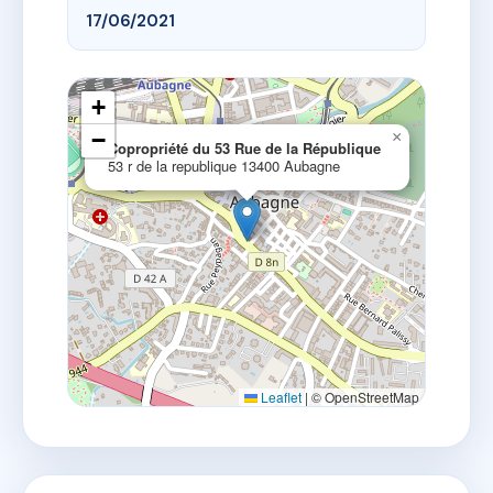
17/06/2021
+
−
×
Copropriété du 53 Rue de la République
53 r de la republique 13400 Aubagne
Leaflet
|
© OpenStreetMap