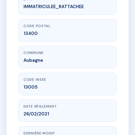
IMMATRICULEE_RATTACHEE
www.vme.plus/AG9344557
Copropriété du 53 Rue de la République
53 r de la republique
13400 Aubagne
CODE POSTAL
13400
COMMUNE
Aubagne
CODE INSEE
13005
DATE RÈGLEMENT
26/02/2021
DERNIÈRE MODIF.