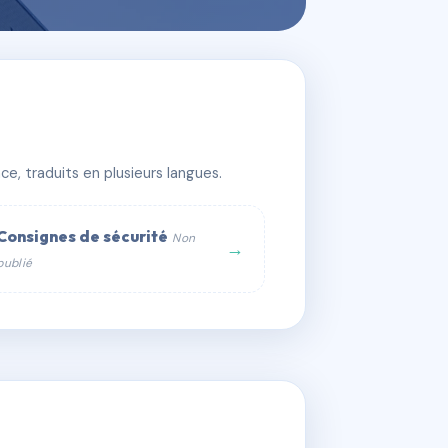
e, traduits en plusieurs langues.
Consignes de sécurité
Non
→
publié
web :
om