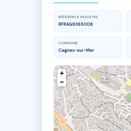
RÉFÉRENCE REGISTRE
RFRAG9365008
COMMUNE
Cagnes-sur-Mer
+
−
www
SD
41 av anato