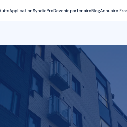
duits
Application
SyndicPro
Devenir partenaire
Blog
Annuaire Fra