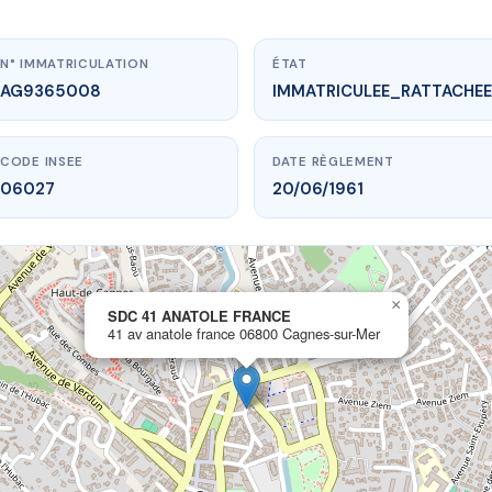
N° IMMATRICULATION
ÉTAT
AG9365008
IMMATRICULEE_RATTACHEE
CODE INSEE
DATE RÈGLEMENT
06027
20/06/1961
×
.vme.plus/AG9365008
SDC 41 ANATOLE FRANCE
41 av anatole france 06800 Cagnes-sur-Mer
C 41 ANATOLE FRANCE
le france
06800 Cagnes-sur-Mer