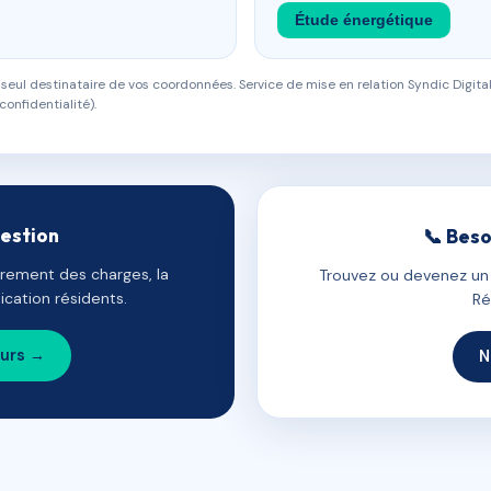
Étude énergétique
eul destinataire de vos coordonnées. Service de mise en relation Syndic Digital
confidentialité).
gestion
📞 Beso
uvrement des charges, la
Trouvez ou devenez un c
cation résidents.
Ré
ours →
N