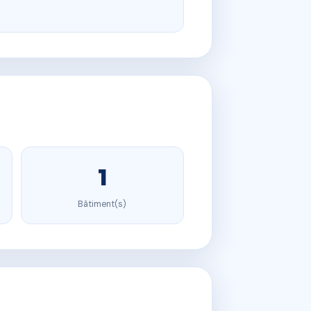
1
Bâtiment(s)