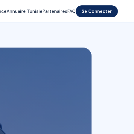
nce
Annuaire Tunisie
Partenaires
FAQ
Se Connecter