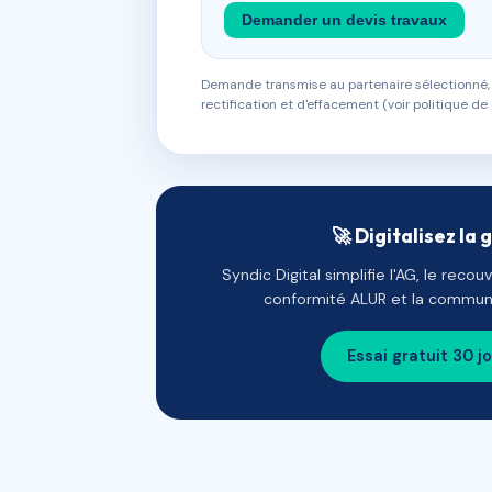
Demander un devis travaux
Demande transmise au partenaire sélectionné, s
rectification et d'effacement (voir politique de 
🚀 Digitalisez la 
Syndic Digital simplifie l'AG, le reco
conformité ALUR et la communi
Essai gratuit 30 j