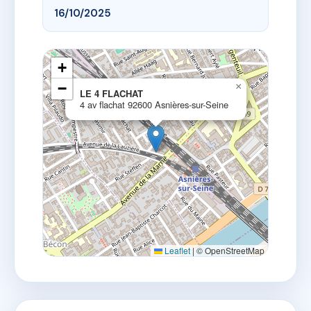
16/10/2025
+
−
×
LE 4 FLACHAT
4 av flachat 92600 Asnières-sur-Seine
Leaflet
|
© OpenStreetMap