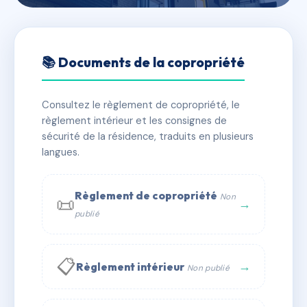
🇫🇷 RFRAH0730150
LE 4 FLACHAT
📚 Documents de la copropriété
📍 4 av flachat 92600 Asnières-sur-Seine
Consultez le règlement de copropriété, le
✓ Immatriculée
🏠 65 lots
🏗 1 bâtiment(s)
règlement intérieur et les consignes de
sécurité de la résidence, traduits en plusieurs
langues.
📞 Contacter Syndic Digital
💬 WhatsApp
✉ Email
Règlement de copropriété
Non
📜
→
publié
📋
→
Règlement intérieur
Non publié