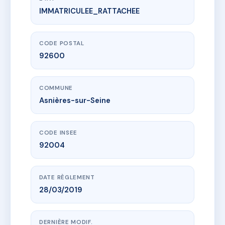
IMMATRICULEE_RATTACHEE
www.vme.plus/AH0730150
LE 4 FLACHAT
4 av flachat
92600 Asnières-sur-Seine
CODE POSTAL
92600
COMMUNE
Asnières-sur-Seine
CODE INSEE
92004
DATE RÈGLEMENT
28/03/2019
DERNIÈRE MODIF.