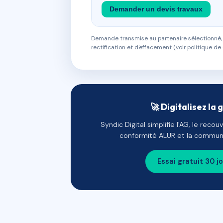
Demander un devis travaux
Demande transmise au partenaire sélectionné, s
rectification et d'effacement (voir politique de 
🚀 Digitalisez la 
Syndic Digital simplifie l'AG, le reco
conformité ALUR et la communi
Essai gratuit 30 j