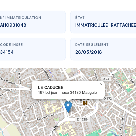
N° IMMATRICULATION
ÉTAT
AH0931048
IMMATRICULEE_RATTACHEE
CODE INSEE
DATE RÈGLEMENT
34154
28/05/2018
×
vme.plus/AH0931048
LE CADUCEE
197 bd jean mace 34130 Mauguio
LE CADUCEE
jean mace
34130 Mauguio