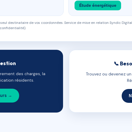
Étude énergétique
eul destinataire de vos coordonnées. Service de mise en relation Syndic Digital
confidentialité).
gestion
📞 Beso
uvrement des charges, la
Trouvez ou devenez un c
cation résidents.
Ré
ours →
N