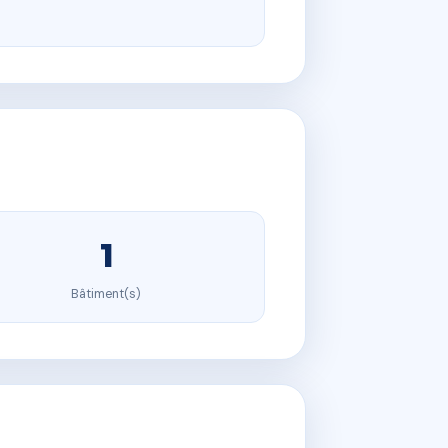
1
Bâtiment(s)