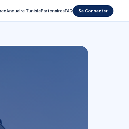
nce
Annuaire Tunisie
Partenaires
FAQ
Se Connecter