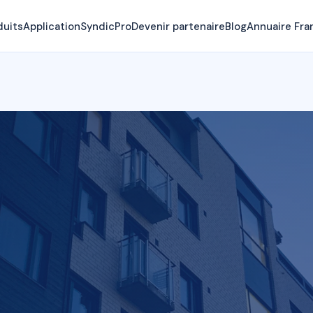
duits
Application
SyndicPro
Devenir partenaire
Blog
Annuaire Fra