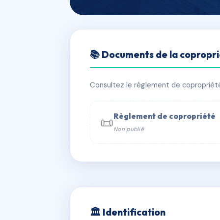
🇫🇷 RFRAH0931048
📚 Documents de la copropr
LE CADUCEE
📍 197 bd jean mace 34130 Mauguio
Consultez le règlement de copropriété, 
✓ Immatriculée
🏠 2 lots
🏗 1 bâ
Règlement de copropriété
📜
Non publié
📞 Contacter Syndic Digital

Coproprié
229 
N°
w
🏛 Identification