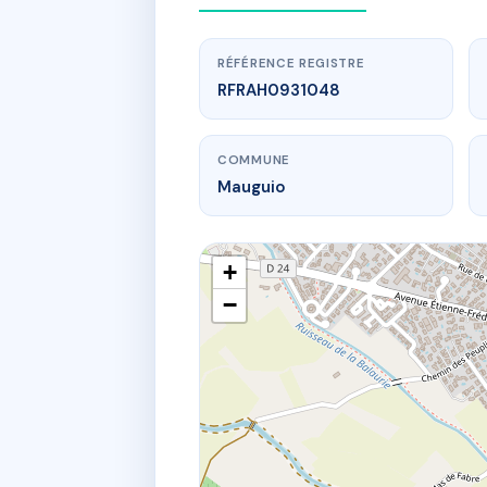
RÉFÉRENCE REGISTRE
RFRAH0931048
COMMUNE
Mauguio
+
−
www.
197 bd 