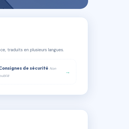
e, traduits en plusieurs langues.
Consignes de sécurité
Non
→
publié
web :
om