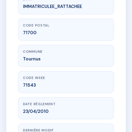
IMMATRICULEE_RATTACHEE
www.vme.plus/AH1615210
11 RUE DE LA REPUBLIQUE
11 r de la republique
71700 Tournus
CODE POSTAL
71700
COMMUNE
Tournus
CODE INSEE
71543
DATE RÈGLEMENT
23/04/2010
DERNIÈRE MODIF.