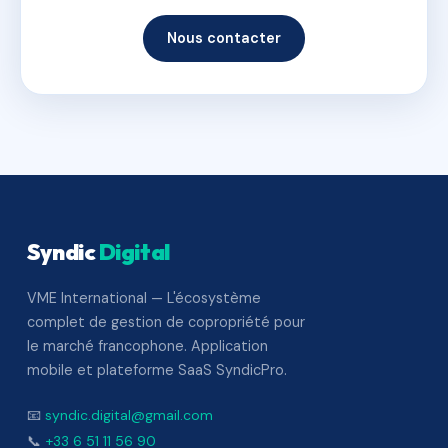
Nous contacter
Syndic
Digital
VME International — L'écosystème
complet de gestion de copropriété pour
le marché francophone. Application
mobile et plateforme SaaS SyndicPro.
📧
syndic.digital@gmail.com
📞
+33 6 51 11 56 90