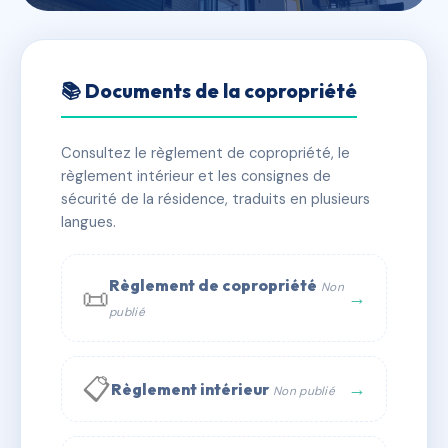
🇫🇷 RFRAH1615210
11 RUE DE LA REPUBLIQUE
📚 Documents de la copropriété
📍 11 r de la republique 71700 Tournus
Consultez le règlement de copropriété, le
✓ Immatriculée
🏠 5 lots
🏗 1 bâtiment(s)
règlement intérieur et les consignes de
sécurité de la résidence, traduits en plusieurs
langues.
📞 Contacter Syndic Digital
💬 WhatsApp
✉ Email
Règlement de copropriété
Non
📜
→
publié
📋
→
Règlement intérieur
Non publié