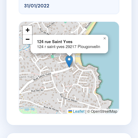
31/01/2022
+
−
×
124 rue Saint Yves
124 r saint-yves 29217 Plougonvelin
Leaflet
|
© OpenStreetMap