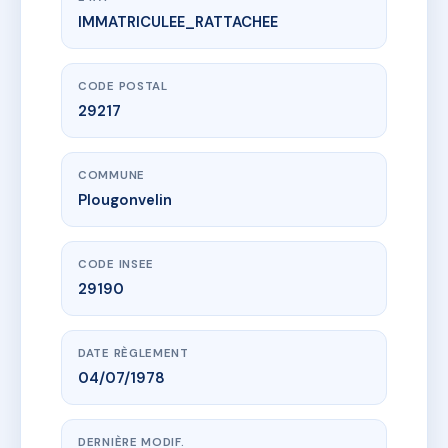
IMMATRICULEE_RATTACHEE
www.vme.plus/AH3364387
124 rue Saint Yves
124 r saint-yves
29217 Plougonvelin
CODE POSTAL
29217
COMMUNE
Plougonvelin
CODE INSEE
29190
DATE RÈGLEMENT
04/07/1978
DERNIÈRE MODIF.