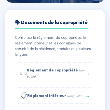
🇫🇷 RFRAH3364387
124 rue Saint Yves
📚 Documents de la copropriété
📍 124 r saint-yves 29217 Plougonvelin
Consultez le règlement de copropriété, le
✓ Immatriculée
🏠 14 lots
🏗 1 bâtiment(s)
règlement intérieur et les consignes de
sécurité de la résidence, traduits en plusieurs
langues.
📞 Contacter Syndic Digital
💬 WhatsApp
✉ Email
Règlement de copropriété
Non
📜
→
publié
📋
→
Règlement intérieur
Non publié