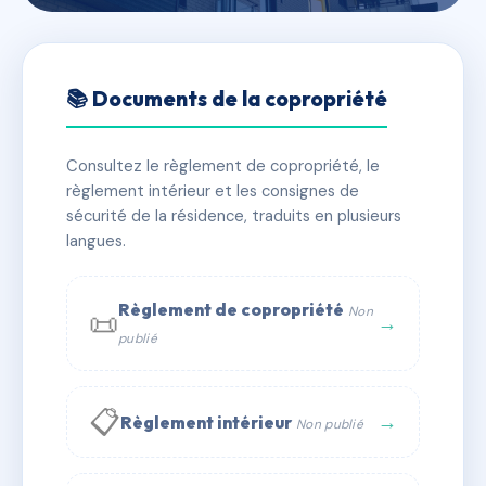
🇫🇷 RFRAH3458841
DIONYSOS
📚 Documents de la copropriété
📍 3/5 pl prevescal 43120 Monistrol-sur-Loire
Consultez le règlement de copropriété, le
✓ Immatriculée
🏠 50 lots
🏗 1 bâtiment(s)
règlement intérieur et les consignes de
sécurité de la résidence, traduits en plusieurs
langues.
📞 Contacter Syndic Digital
💬 WhatsApp
✉ Email
Règlement de copropriété
Non
📜
→
publié
📋
→
Règlement intérieur
Non publié