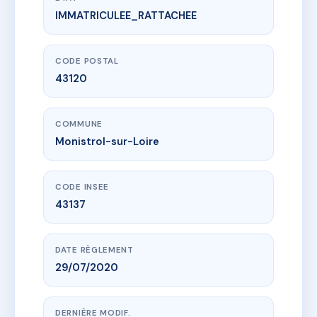
IMMATRICULEE_RATTACHEE
www.vme.plus/AH3458841
DIONYSOS
3/5 pl prevescal
43120 Monistrol-sur-Loire
CODE POSTAL
43120
COMMUNE
Monistrol-sur-Loire
CODE INSEE
43137
DATE RÈGLEMENT
29/07/2020
DERNIÈRE MODIF.