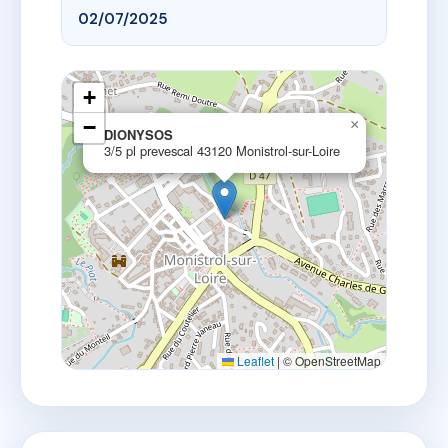
02/07/2025
+
−
×
DIONYSOS
3/5 pl prevescal 43120 Monistrol-sur-Loire
Leaflet
|
© OpenStreetMap