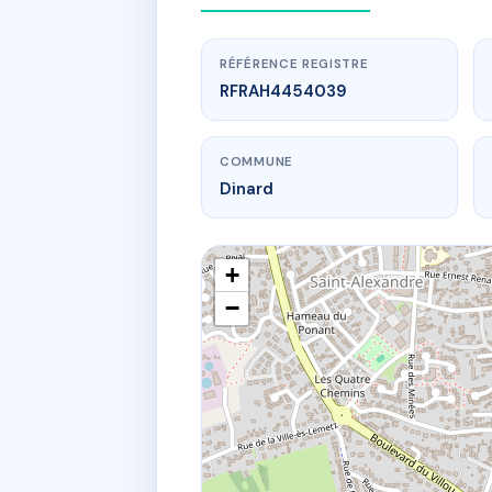
RÉFÉRENCE REGISTRE
RFRAH4454039
COMMUNE
Dinard
+
−
www.
SD
5 r