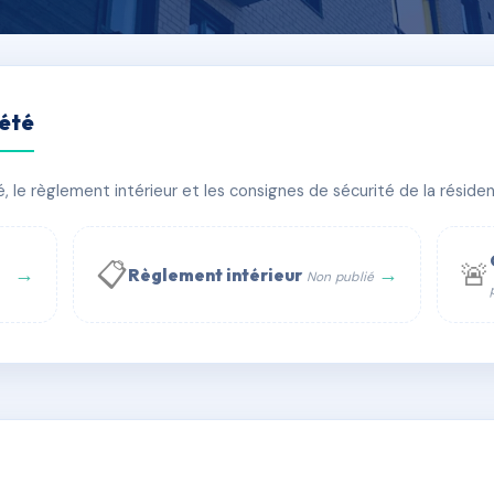
iété
 DINARD
le règlement intérieur et les consignes de sécurité de la résidenc
âtiment(s)
📋
🚨
→
→
Règlement intérieur
Non publié
 WhatsApp
✉ Email
té
rue Saint-Honoré, 75001 Paris - Tél. : +33 6 51 11 56 90 - 
AH4454039
🇫🇷
ww.syndic.digital - E-mail : syndic.digital@gmail.c