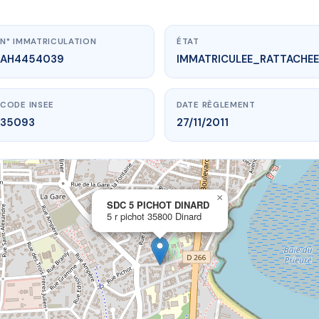
N° IMMATRICULATION
ÉTAT
AH4454039
IMMATRICULEE_RATTACHEE
CODE INSEE
DATE RÈGLEMENT
35093
27/11/2011
×
vme.plus/AH4454039
SDC 5 PICHOT DINARD
5 r pichot 35800 Dinard
C 5 PICHOT DINARD
 pichot
35800 Dinard