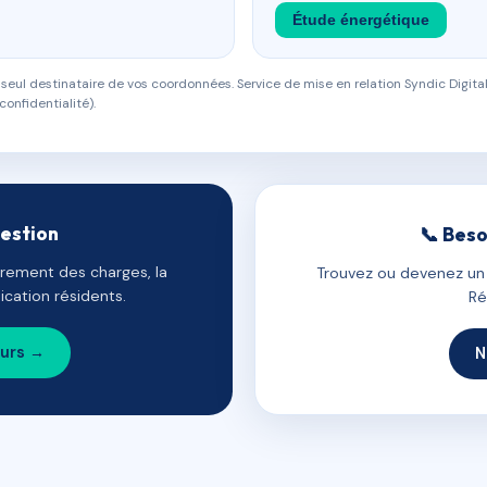
Étude énergétique
eul destinataire de vos coordonnées. Service de mise en relation Syndic Digital
confidentialité).
gestion
📞 Beso
uvrement des charges, la
Trouvez ou devenez un c
cation résidents.
Ré
ours →
N