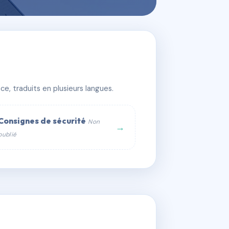
e, traduits en plusieurs langues.
Consignes de sécurité
Non
→
publié
web :
om