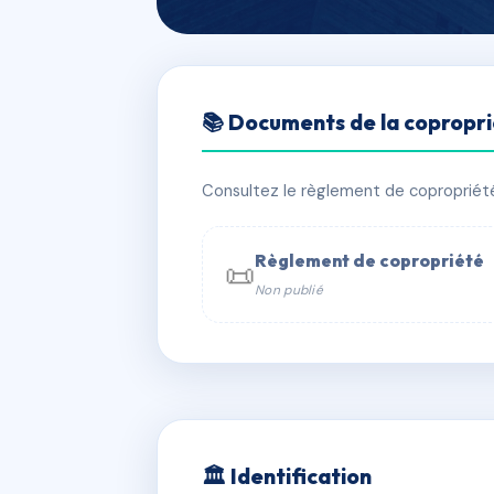
🇫🇷 RFRAH4454039
📚 Documents de la copropr
SDC 5 PICHOT
📍 5 r pichot 35800 Dinard
Consultez le règlement de copropriété, 
✓ Immatriculée
🏠 4 lots
🏗 4 b
Règlement de copropriété
📜
Non publié
📞 Contacter Syndic Digital

Coproprié
229 
N°
w
🏛 Identification