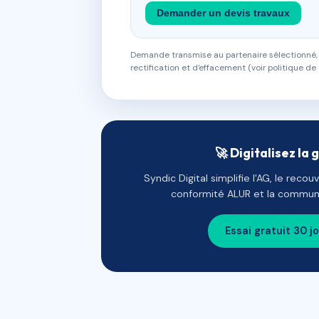
Demander un devis travaux
Demande transmise au partenaire sélectionné, s
rectification et d'effacement (voir politique de 
🚀 Digitalisez la 
Syndic Digital simplifie l'AG, le reco
conformité ALUR et la communi
Essai gratuit 30 j