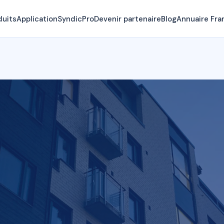
duits
Application
SyndicPro
Devenir partenaire
Blog
Annuaire Fra