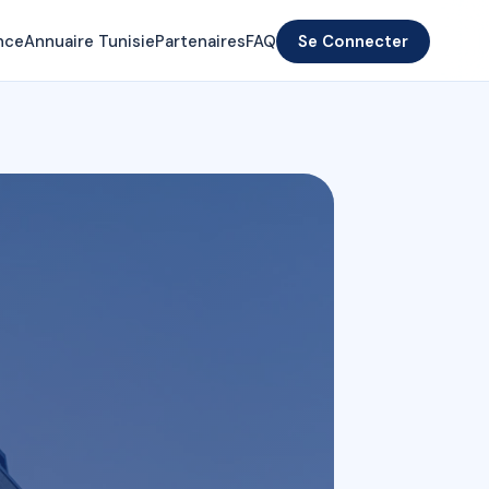
nce
Annuaire Tunisie
Partenaires
FAQ
Se Connecter