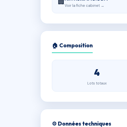
🏢
Voir la fiche cabinet →
🏠 Composition
4
Lots totaux
⚙️ Données techniques