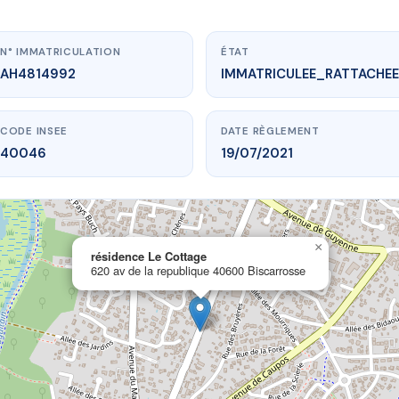
N° IMMATRICULATION
ÉTAT
AH4814992
IMMATRICULEE_RATTACHEE
CODE INSEE
DATE RÈGLEMENT
40046
19/07/2021
×
.vme.plus/AH4814992
résidence Le Cottage
620 av de la republique 40600 Biscarrosse
sidence Le Cottage
 republique
40600 Biscarrosse