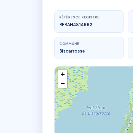
RÉFÉRENCE REGISTRE
RFRAH4814992
COMMUNE
Biscarrosse
+
−
www
ré
620 av de la