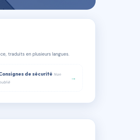
e, traduits en plusieurs langues.
Consignes de sécurité
Non
→
publié
web :
om