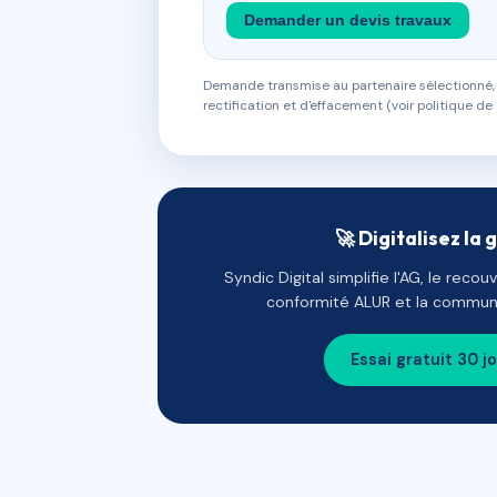
Demander un devis travaux
Demande transmise au partenaire sélectionné, s
rectification et d'effacement (voir politique de 
🚀 Digitalisez la 
Syndic Digital simplifie l'AG, le reco
conformité ALUR et la communi
Essai gratuit 30 j