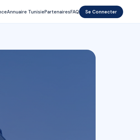
nce
Annuaire Tunisie
Partenaires
FAQ
Se Connecter