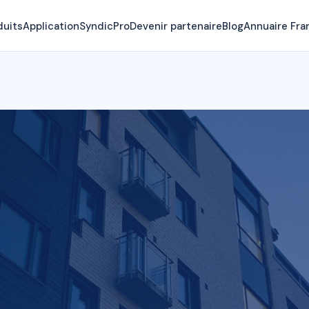
duits
Application
SyndicPro
Devenir partenaire
Blog
Annuaire Fra