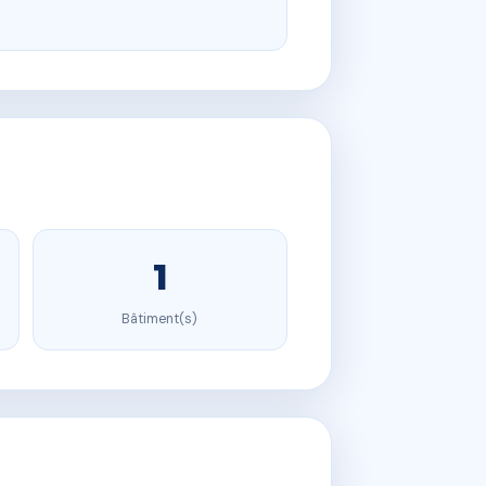
1
Bâtiment(s)