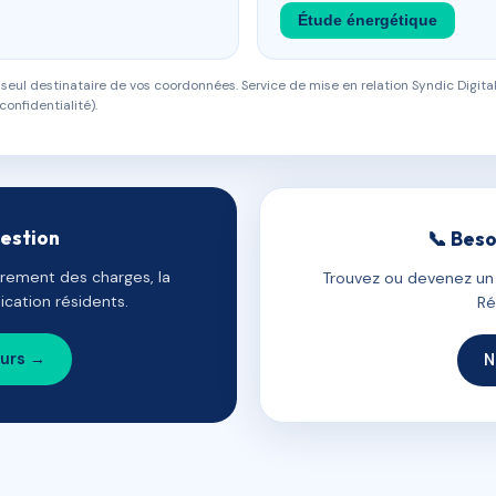
Étude énergétique
eul destinataire de vos coordonnées. Service de mise en relation Syndic Digital
confidentialité).
gestion
📞 Beso
uvrement des charges, la
Trouvez ou devenez un c
cation résidents.
Ré
ours →
N