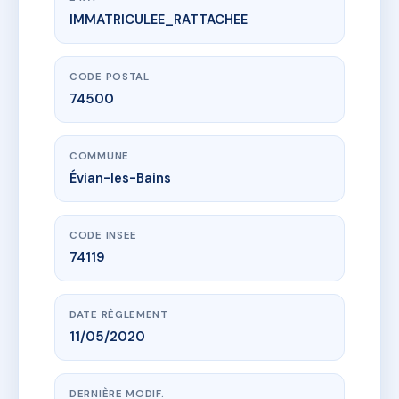
IMMATRICULEE_RATTACHEE
www.vme.plus/AH5097787
ELEVEN
11 av de neuvecelle
74500 Évian-les-Bains
CODE POSTAL
74500
COMMUNE
Évian-les-Bains
CODE INSEE
74119
DATE RÈGLEMENT
11/05/2020
DERNIÈRE MODIF.