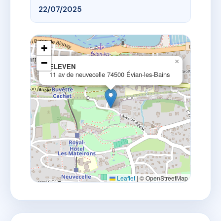
22/07/2025
+
−
×
ELEVEN
11 av de neuvecelle 74500 Évian-les-Bains
Leaflet
|
© OpenStreetMap