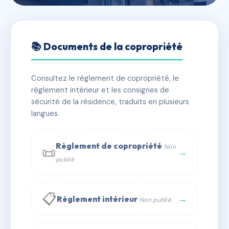
🇫🇷 RFRAH5097787
ELEVEN
📚 Documents de la copropriété
📍 11 av de neuvecelle 74500 Évian-les-Bains
Consultez le règlement de copropriété, le
✓ Immatriculée
🏠 106 lots
🏗 2 bâtiment(s)
règlement intérieur et les consignes de
sécurité de la résidence, traduits en plusieurs
langues.
📞 Contacter Syndic Digital
💬 WhatsApp
✉ Email
Règlement de copropriété
Non
📜
→
publié
📋
→
Règlement intérieur
Non publié