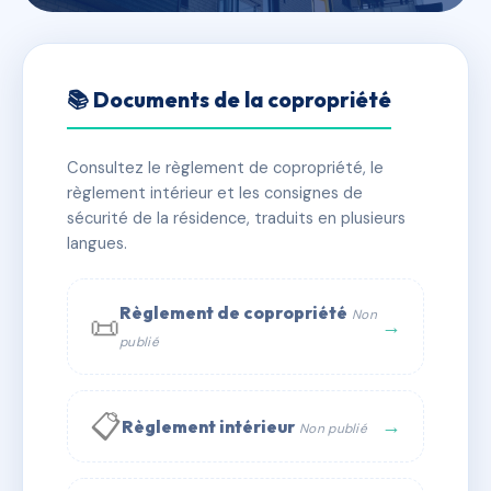
🇫🇷 RFRAH5204524
8 RUE DES DAMES
📚 Documents de la copropriété
📍 8 r des dames 35000 Rennes
Consultez le règlement de copropriété, le
✓ Immatriculée
🏠 14 lots
🏗 2 bâtiment(s)
règlement intérieur et les consignes de
sécurité de la résidence, traduits en plusieurs
langues.
📞 Contacter Syndic Digital
💬 WhatsApp
✉ Email
Règlement de copropriété
Non
📜
→
publié
📋
→
Règlement intérieur
Non publié