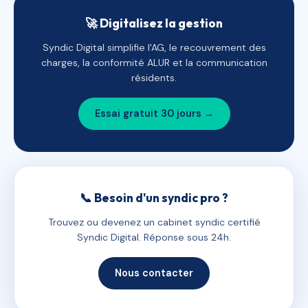
🚀 Digitalisez la gestion
Syndic Digital simplifie l'AG, le recouvrement des
charges, la conformité ALUR et la communication
résidents.
Essai gratuit 30 jours →
📞 Besoin d'un syndic pro ?
Trouvez ou devenez un cabinet syndic certifié
Syndic Digital. Réponse sous 24h.
Nous contacter