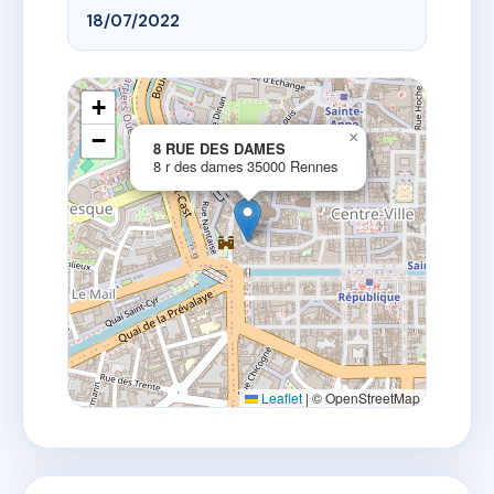
18/07/2022
+
−
×
8 RUE DES DAMES
8 r des dames 35000 Rennes
Leaflet
|
© OpenStreetMap