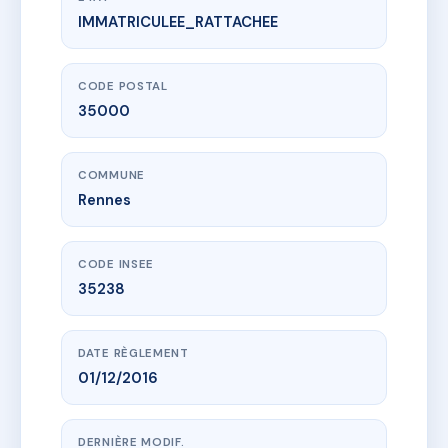
IMMATRICULEE_RATTACHEE
www.vme.plus/AH5204524
8 RUE DES DAMES
8 r des dames
35000 Rennes
CODE POSTAL
35000
COMMUNE
Rennes
CODE INSEE
35238
DATE RÈGLEMENT
01/12/2016
DERNIÈRE MODIF.