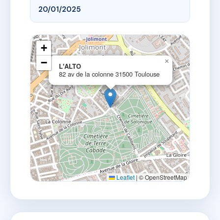
20/01/2025
+
−
×
L'ALTO
82 av de la colonne 31500 Toulouse
Leaflet
|
© OpenStreetMap