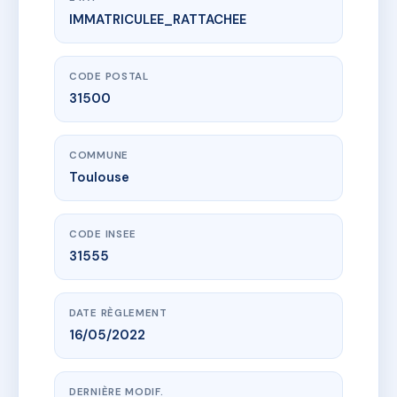
IMMATRICULEE_RATTACHEE
www.vme.plus/AH5429287
L'ALTO
82 av de la colonne
31500 Toulouse
CODE POSTAL
31500
COMMUNE
Toulouse
CODE INSEE
31555
DATE RÈGLEMENT
16/05/2022
DERNIÈRE MODIF.