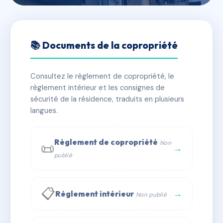
🇫🇷 RFRAH5429287
L'ALTO
📚 Documents de la copropriété
📍 82 av de la colonne 31500 Toulouse
Consultez le règlement de copropriété, le
✓ Immatriculée
🏠 35 lots
🏗 1 bâtiment(s)
règlement intérieur et les consignes de
sécurité de la résidence, traduits en plusieurs
langues.
📞 Contacter Syndic Digital
💬 WhatsApp
✉ Email
Règlement de copropriété
Non
📜
→
publié
📋
→
Règlement intérieur
Non publié