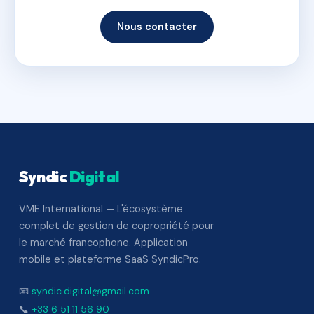
Nous contacter
Syndic
Digital
VME International — L'écosystème
complet de gestion de copropriété pour
le marché francophone. Application
mobile et plateforme SaaS SyndicPro.
📧
syndic.digital@gmail.com
📞
+33 6 51 11 56 90