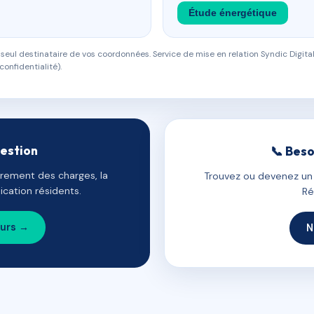
Étude énergétique
eul destinataire de vos coordonnées. Service de mise en relation Syndic Digital
confidentialité).
gestion
📞 Beso
uvrement des charges, la
Trouvez ou devenez un c
cation résidents.
Ré
ours →
N