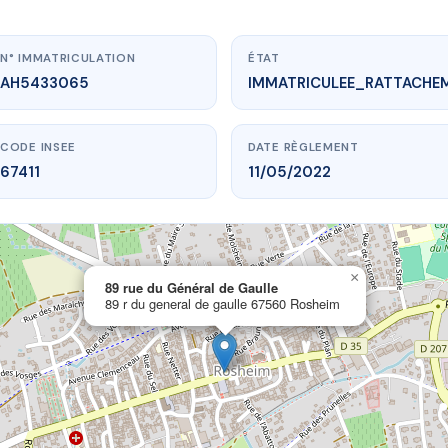
N° IMMATRICULATION
ÉTAT
AH5433065
IMMATRICULEE_RATTACHE
CODE INSEE
DATE RÈGLEMENT
67411
11/05/2022
×
vme.plus/AH5433065
89 rue du Général de Gaulle
89 r du general de gaulle 67560 Rosheim
 du Général de Gaulle
ral de gaulle
67560 Rosheim