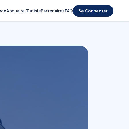
nce
Annuaire Tunisie
Partenaires
FAQ
Se Connecter