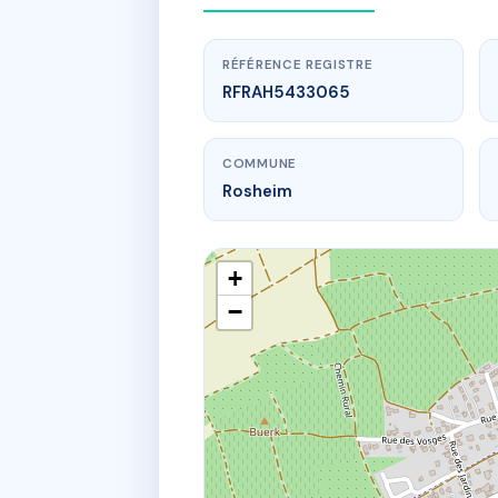
RÉFÉRENCE REGISTRE
RFRAH5433065
COMMUNE
Rosheim
+
−
www.
89 rue
89 r du gene