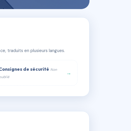
e, traduits en plusieurs langues.
Consignes de sécurité
Non
→
publié
web :
om