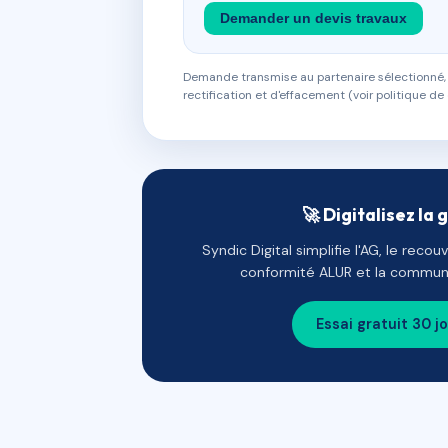
Demander un devis travaux
Demande transmise au partenaire sélectionné, s
rectification et d'effacement (voir politique de 
🚀 Digitalisez la 
Syndic Digital simplifie l'AG, le reco
conformité ALUR et la communi
Essai gratuit 30 j