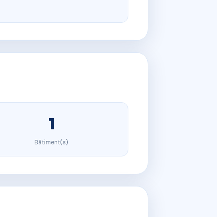
1
Bâtiment(s)