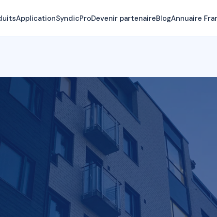
duits
Application
SyndicPro
Devenir partenaire
Blog
Annuaire Fra