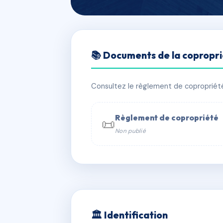
🇫🇷 RFRAH6143887
📚 Documents de la copropr
57 GRAND'RUE
📍 57 grand rue 67700 Saverne
Consultez le règlement de copropriété, 
✓ Immatriculée
⚠ Admin. provisoire
Règlement de copropriété
📜
Non publié
📞 Contacter Syndic Digital

Coproprié
229 
N°
w
🏛 Identification