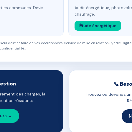
arties communes. Devis
Audit énergétique, photovolta
chauffage.
Étude énergétique
eul destinataire de vos coordonnées. Service de mise en relation Syndic Digital
confidentialité).
gestion
📞 Beso
uvrement des charges, la
Trouvez ou devenez un c
cation résidents.
Ré
ours →
N