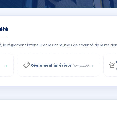
iété
 67700 SAVERNE
le règlement intérieur et les consignes de sécurité de la résidenc
🏠 36 lots
🏗 1 bâtiment(s)
📋
🚨
→
→
Règlement intérieur
Non publié
 WhatsApp
✉ Email
té
rue Saint-Honoré, 75001 Paris - Tél. : +33 6 51 11 56 90 - 
AH6143887
🇫🇷
ww.syndic.digital - E-mail : syndic.digital@gmail.c