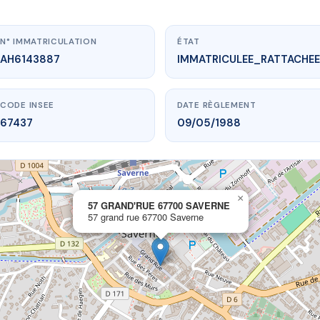
N° IMMATRICULATION
ÉTAT
AH6143887
IMMATRICULEE_RATTACHEE
CODE INSEE
DATE RÈGLEMENT
67437
09/05/1988
×
vme.plus/AH6143887
57 GRAND'RUE 67700 SAVERNE
57 grand rue 67700 Saverne
ND'RUE 67700 SAVERNE
and rue
67700 Saverne