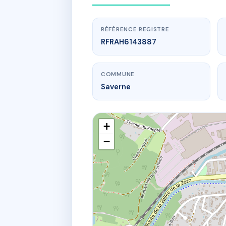
RÉFÉRENCE REGISTRE
RFRAH6143887
COMMUNE
Saverne
+
−
www.
57 GRA
57 gr