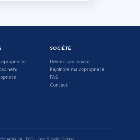
S
SOCIÉTÉ
copropriétés
Devenir partenaire
cabinets
Rejoindre ma copropriété
ropriété
FAQ
Contact
fidentialité
·
FAQ
·
App Syndic Digital