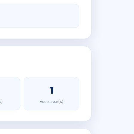
1
s)
Ascenseur(s)