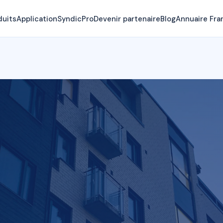
duits
Application
SyndicPro
Devenir partenaire
Blog
Annuaire Fra