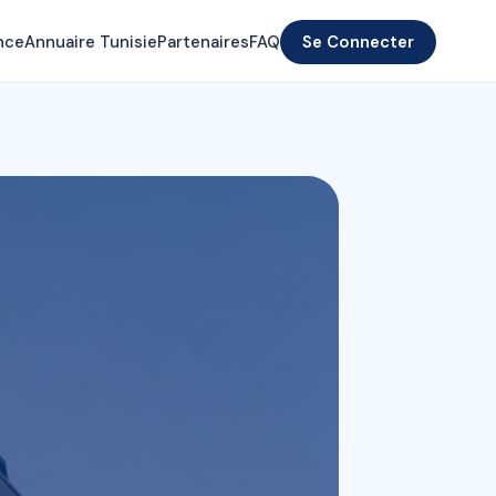
nce
Annuaire Tunisie
Partenaires
FAQ
Se Connecter