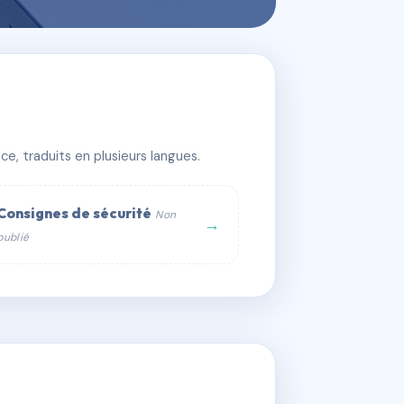
e, traduits en plusieurs langues.
Consignes de sécurité
Non
→
publié
web :
om