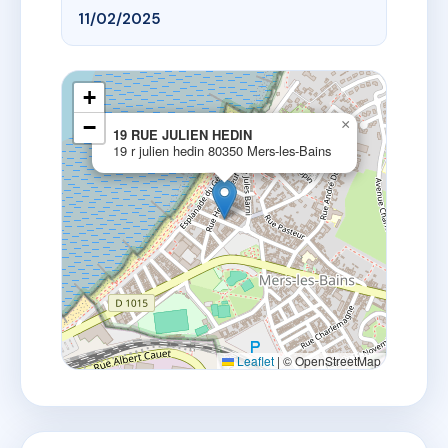
11/02/2025
+
−
×
19 RUE JULIEN HEDIN
19 r julien hedin 80350 Mers-les-Bains
Leaflet
|
© OpenStreetMap