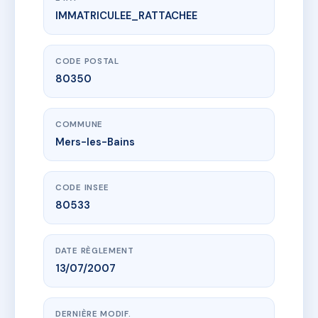
IMMATRICULEE_RATTACHEE
www.vme.plus/AH7677313
19 RUE JULIEN HEDIN
19 r julien hedin
80350 Mers-les-Bains
CODE POSTAL
80350
COMMUNE
Mers-les-Bains
CODE INSEE
80533
DATE RÈGLEMENT
13/07/2007
DERNIÈRE MODIF.