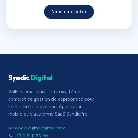
Nous contacter
Syndic
Digital
VME International — L'écosystème
complet de gestion de copropriété pour
le marché francophone. Application
mobile et plateforme SaaS SyndicPro.
📧
syndic.digital@gmail.com
📞
+33 6 51 11 56 90