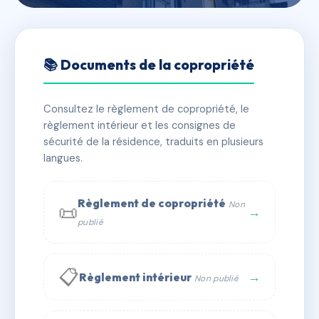
🇫🇷 RFRAH7677313
19 RUE JULIEN HEDIN
📚 Documents de la copropriété
📍 19 r julien hedin 80350 Mers-les-Bains
Consultez le règlement de copropriété, le
✓ Immatriculée
🏠 7 lots
🏗 7 bâtiment(s)
règlement intérieur et les consignes de
sécurité de la résidence, traduits en plusieurs
langues.
📞 Contacter Syndic Digital
💬 WhatsApp
✉ Email
Règlement de copropriété
Non
📜
→
publié
📋
→
Règlement intérieur
Non publié