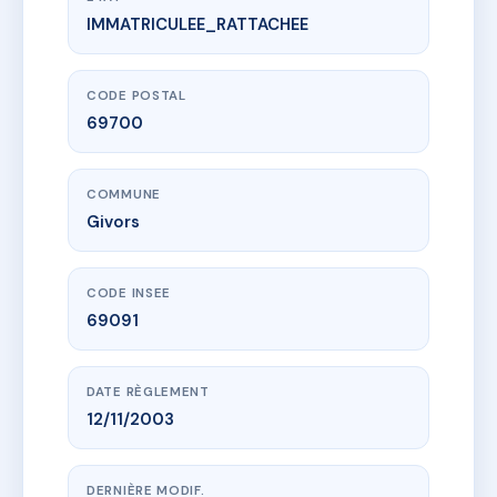
IMMATRICULEE_RATTACHEE
www.vme.plus/AH9661018
L'Orée du Rhône
3 pl de la liberte
69700 Givors
CODE POSTAL
69700
COMMUNE
Givors
CODE INSEE
69091
DATE RÈGLEMENT
12/11/2003
DERNIÈRE MODIF.