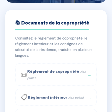
🇫🇷 RFRAH9661018
L'Orée du Rhône
📚 Documents de la copropriété
📍 3 pl de la liberte 69700 Givors
Consultez le règlement de copropriété, le
✓ Immatriculée
🏠 56 lots
🏗 1 bâtiment(s)
règlement intérieur et les consignes de
sécurité de la résidence, traduits en plusieurs
langues.
📞 Contacter Syndic Digital
💬 WhatsApp
✉ Email
Règlement de copropriété
Non
📜
→
publié
📋
→
Règlement intérieur
Non publié