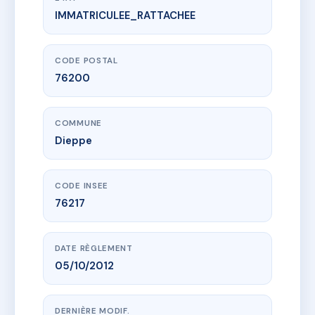
IMMATRICULEE_RATTACHEE
www.vme.plus/AI1602598
32 rue de la Boucherie
32 r de la boucherie
76200 Dieppe
CODE POSTAL
76200
COMMUNE
Dieppe
CODE INSEE
76217
DATE RÈGLEMENT
05/10/2012
DERNIÈRE MODIF.