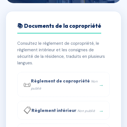
🇫🇷 RFRAI1602598
32 rue de la Boucherie
📚 Documents de la copropriété
📍 32 r de la boucherie 76200 Dieppe
Consultez le règlement de copropriété, le
✓ Immatriculée
🏠 3 lots
🏗 1 bâtiment(s)
règlement intérieur et les consignes de
sécurité de la résidence, traduits en plusieurs
langues.
📞 Contacter Syndic Digital
💬 WhatsApp
✉ Email
Règlement de copropriété
Non
📜
→
publié
📋
→
Règlement intérieur
Non publié