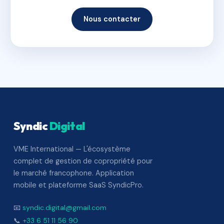
Nous contacter
Syndic
Digital
VME International — L'écosystème
complet de gestion de copropriété pour
le marché francophone. Application
mobile et plateforme SaaS SyndicPro.
📧
syndic.digital@gmail.com
📞
+33 6 51 11 56 90