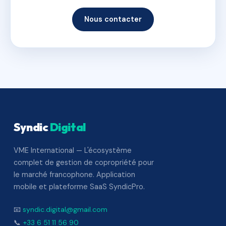
Nous contacter
Syndic
Digital
VME International — L'écosystème
complet de gestion de copropriété pour
le marché francophone. Application
mobile et plateforme SaaS SyndicPro.
📧
syndic.digital@gmail.com
📞
+33 6 51 11 56 90