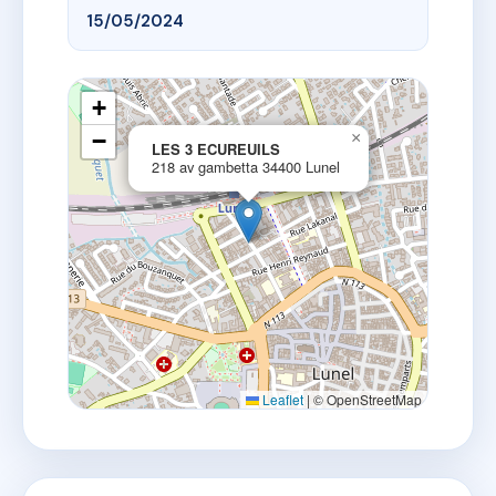
15/05/2024
+
−
×
LES 3 ECUREUILS
218 av gambetta 34400 Lunel
Leaflet
|
© OpenStreetMap