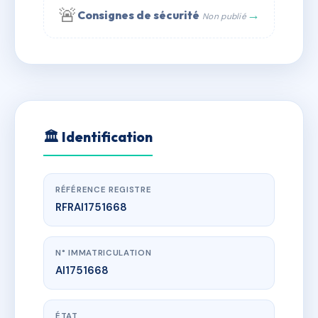
🚨
→
Consignes de sécurité
Non publié
Copropriété
229 rue Saint-Honoré, 75001 Paris - Tél. : +33 6 51
AI1751668
🇫🇷
N°
11 56 90 - web : www.syndic.digital - E-mail :
syndic.digital@gmail.com
🏛 Identification
RÉFÉRENCE REGISTRE
RFRAI1751668
N° IMMATRICULATION
AI1751668
ÉTAT