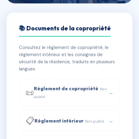
🇫🇷 RFRAI1751668
LES 3 ECUREUILS
📚 Documents de la copropriété
📍 218 av gambetta 34400 Lunel
Consultez le règlement de copropriété, le
✓ Immatriculée
🏠 19 lots
🏗 1 bâtiment(s)
règlement intérieur et les consignes de
sécurité de la résidence, traduits en plusieurs
langues.
📞 Contacter Syndic Digital
💬 WhatsApp
✉ Email
Règlement de copropriété
Non
📜
→
publié
📋
→
Règlement intérieur
Non publié