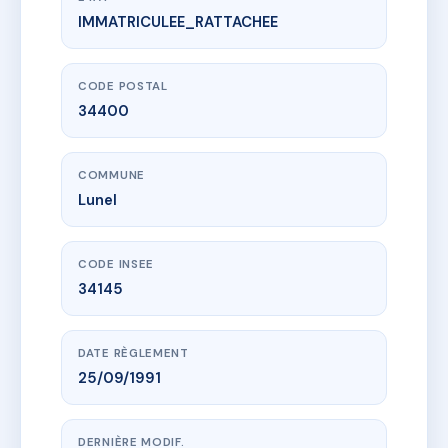
IMMATRICULEE_RATTACHEE
www.vme.plus/AI1751668
LES 3 ECUREUILS
218 av gambetta
34400 Lunel
CODE POSTAL
34400
COMMUNE
Lunel
CODE INSEE
34145
DATE RÈGLEMENT
25/09/1991
DERNIÈRE MODIF.