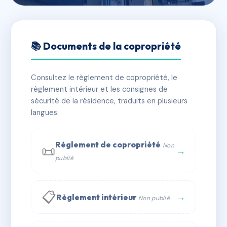
🇫🇷 RFRAI2685816
RESIDENCE QUESNEL
📚 Documents de la copropriété
MORINIERE
Consultez le règlement de copropriété, le
📍 34 r quesnel moriniere 50200 Coutances
règlement intérieur et les consignes de
✓ Immatriculée
🏠 53 lots
🏗 2 bâtiment(s)
sécurité de la résidence, traduits en plusieurs
langues.
📞 Contacter Syndic Digital
💬 WhatsApp
Règlement de copropriété
Non
📜
✉ Email
→
publié
📋
→
Règlement intérieur
Non publié