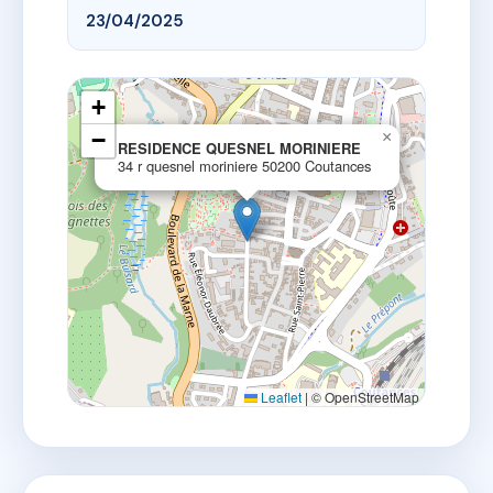
23/04/2025
+
−
×
RESIDENCE QUESNEL MORINIERE
34 r quesnel moriniere 50200 Coutances
Leaflet
|
© OpenStreetMap