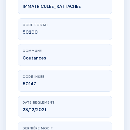
IMMATRICULEE_RATTACHEE
www.vme.plus/AI2685816
RESIDENCE QUESNEL MORINIERE
34 r quesnel moriniere
50200 Coutances
CODE POSTAL
50200
COMMUNE
Coutances
CODE INSEE
50147
DATE RÈGLEMENT
28/12/2021
DERNIÈRE MODIF.