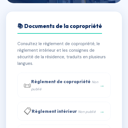
🇫🇷 RFRAI4186730
1R-GOLDENBERG
📚 Documents de la copropriété
📍 1 Rue Goldenberg 67700 Monswiller
Consultez le règlement de copropriété, le
⚠ IMMATRICULEE_RATTACHEMENT_EXPIRE
règlement intérieur et les consignes de
🏠 24 lots
🏗 1 bâtiment(s)
sécurité de la résidence, traduits en plusieurs
langues.
📞 Contacter Syndic Digital
💬 WhatsApp
Règlement de copropriété
Non
📜
✉ Email
→
publié
📋
→
Règlement intérieur
Non publié