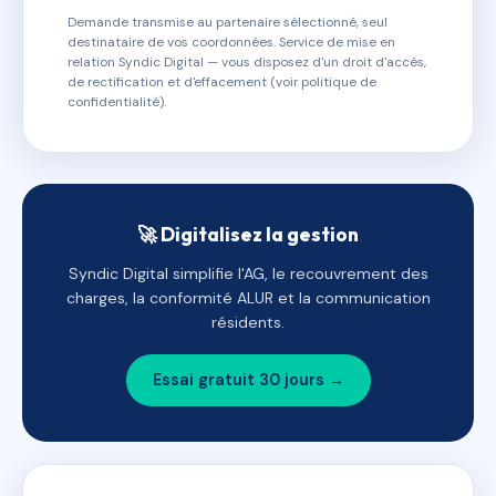
Demande transmise au partenaire sélectionné, seul
destinataire de vos coordonnées. Service de mise en
relation Syndic Digital — vous disposez d'un droit d'accès,
de rectification et d'effacement (voir politique de
confidentialité).
🚀 Digitalisez la gestion
Syndic Digital simplifie l'AG, le recouvrement des
charges, la conformité ALUR et la communication
résidents.
Essai gratuit 30 jours →