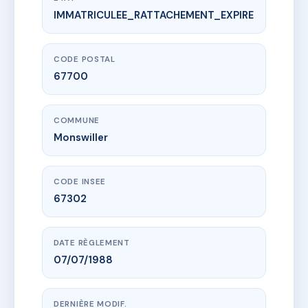
IMMATRICULEE_RATTACHEMENT_EXPIRE
www.vme.plus/AI4186730
1R-GOLDENBERG
1 Rue Goldenberg
67700 Monswiller
CODE POSTAL
67700
COMMUNE
Monswiller
CODE INSEE
67302
DATE RÈGLEMENT
07/07/1988
DERNIÈRE MODIF.