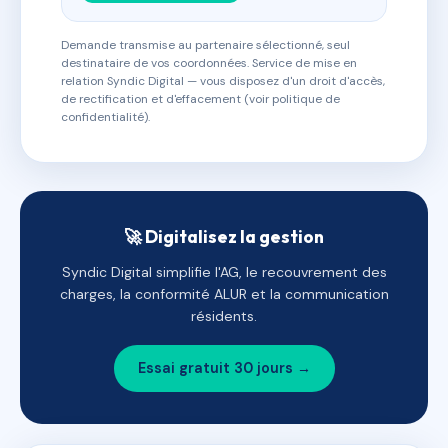
Demande transmise au partenaire sélectionné, seul
destinataire de vos coordonnées. Service de mise en
relation Syndic Digital — vous disposez d'un droit d'accès,
de rectification et d'effacement (voir politique de
confidentialité).
🚀 Digitalisez la gestion
Syndic Digital simplifie l'AG, le recouvrement des
charges, la conformité ALUR et la communication
résidents.
Essai gratuit 30 jours →