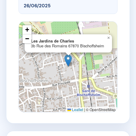
26/06/2025
+
−
×
Les Jardins de Charles
3b Rue des Romains 67870 Bischoffsheim
Leaflet
|
© OpenStreetMap