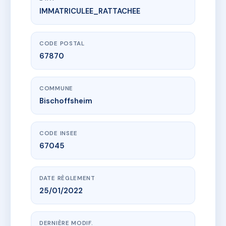
IMMATRICULEE_RATTACHEE
www.vme.plus/AI4726477
Les Jardins de Charles
3b Rue des Romains
67870 Bischoffsheim
CODE POSTAL
67870
COMMUNE
Bischoffsheim
CODE INSEE
67045
DATE RÈGLEMENT
25/01/2022
DERNIÈRE MODIF.