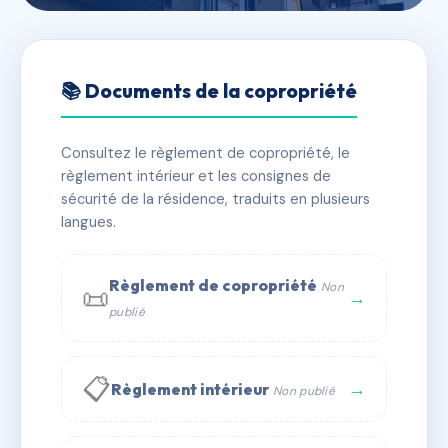
🇫🇷 RFRAI4726477
Les Jardins de Charles
📚 Documents de la copropriété
📍 3b Rue des Romains 67870 Bischoffsheim
Consultez le règlement de copropriété, le
✓ Immatriculée
🏠 33 lots
🏗 1 bâtiment(s)
règlement intérieur et les consignes de
sécurité de la résidence, traduits en plusieurs
langues.
📞 Contacter Syndic Digital
💬 WhatsApp
✉ Email
Règlement de copropriété
Non
📜
→
publié
📋
→
Règlement intérieur
Non publié