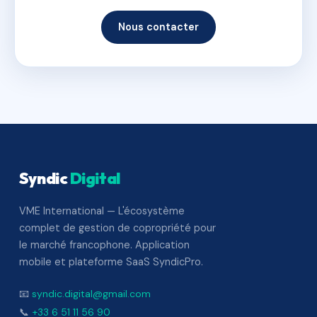
Nous contacter
Syndic
Digital
VME International — L'écosystème
complet de gestion de copropriété pour
le marché francophone. Application
mobile et plateforme SaaS SyndicPro.
📧
syndic.digital@gmail.com
📞
+33 6 51 11 56 90