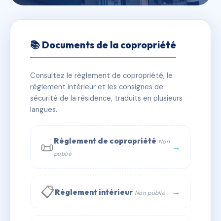
🇫🇷 RFRAI4827119
RESIDENCE 5 JUIN 1944
📚 Documents de la copropriété
📍 50 Avenue du 5 Juin 1944 14970 Bénouville
Consultez le règlement de copropriété, le
✓ Immatriculée
🏠 6 lots
🏗 1 bâtiment(s)
règlement intérieur et les consignes de
sécurité de la résidence, traduits en plusieurs
langues.
📞 Contacter Syndic Digital
💬 WhatsApp
✉ Email
Règlement de copropriété
Non
📜
→
publié
📋
→
Règlement intérieur
Non publié