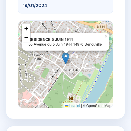
19/01/2024
+
−
×
RESIDENCE 5 JUIN 1944
50 Avenue du 5 Juin 1944 14970 Bénouville
Leaflet
|
© OpenStreetMap