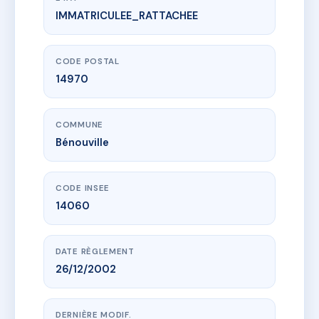
IMMATRICULEE_RATTACHEE
www.vme.plus/AI4827119
RESIDENCE 5 JUIN 1944
50 Avenue du 5 Juin 1944
14970 Bénouville
CODE POSTAL
14970
COMMUNE
Bénouville
CODE INSEE
14060
DATE RÈGLEMENT
26/12/2002
DERNIÈRE MODIF.