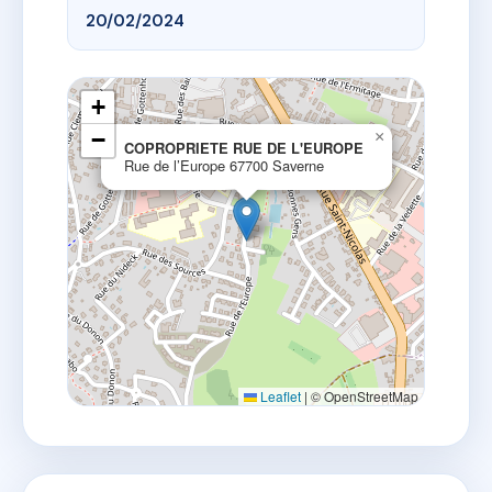
20/02/2024
+
−
×
COPROPRIETE RUE DE L'EUROPE
Rue de l’Europe 67700 Saverne
Leaflet
|
© OpenStreetMap