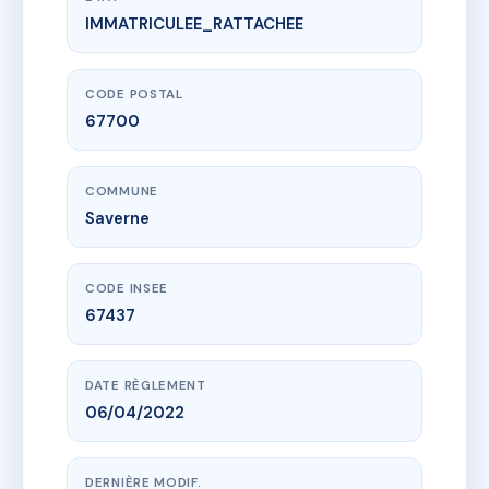
IMMATRICULEE_RATTACHEE
www.vme.plus/AI5352117
COPROPRIETE RUE DE L'EUROPE
Rue de l’Europe
67700 Saverne
CODE POSTAL
67700
COMMUNE
Saverne
CODE INSEE
67437
DATE RÈGLEMENT
06/04/2022
DERNIÈRE MODIF.