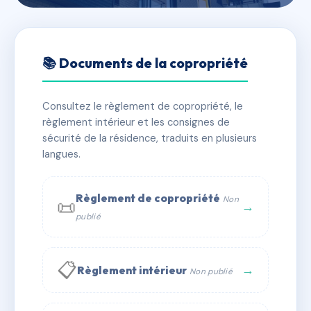
🇫🇷 RFRAI5352117
COPROPRIETE RUE DE
📚 Documents de la copropriété
L'EUROPE
Consultez le règlement de copropriété, le
📍 Rue de l’Europe 67700 Saverne
règlement intérieur et les consignes de
✓ Immatriculée
🏠 62 lots
🏗 1 bâtiment(s)
sécurité de la résidence, traduits en plusieurs
langues.
📞 Contacter Syndic Digital
💬 WhatsApp
Règlement de copropriété
Non
📜
✉ Email
→
publié
📋
→
Règlement intérieur
Non publié