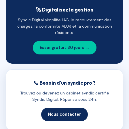
🚀 Digitalisez la gestion
Syndic Digital simplifie l'AG, le recouvrement des
charges, la conformité ALUR et la communication
résidents.
Essai gratuit 30 jours →
📞 Besoin d'un syndic pro ?
Trouvez ou devenez un cabinet syndic certifié
Syndic Digital. Réponse sous 24h.
Nous contacter