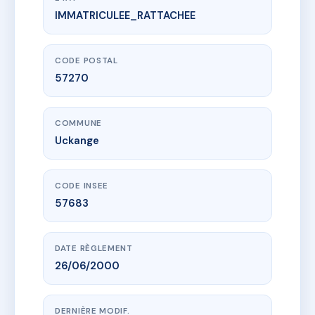
IMMATRICULEE_RATTACHEE
www.vme.plus/AI5457155
SDC 12 Rue Jeanne d'Arc - UCKANGE
12 Rue Jeanne d'Arc
57270 Uckange
CODE POSTAL
57270
COMMUNE
Uckange
CODE INSEE
57683
DATE RÈGLEMENT
26/06/2000
DERNIÈRE MODIF.