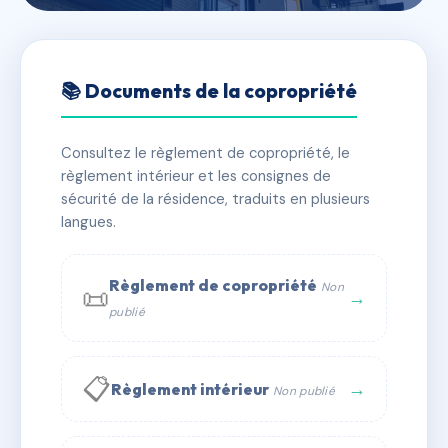
🇫🇷 RFRAI5457155
SDC 12 Rue Jeanne d'Arc -
📚 Documents de la copropriété
UCKANGE
Consultez le règlement de copropriété, le
📍 12 Rue Jeanne d'Arc 57270 Uckange
règlement intérieur et les consignes de
✓ Immatriculée
🏠 10 lots
🏗 2 bâtiment(s)
sécurité de la résidence, traduits en plusieurs
langues.
📞 Contacter Syndic Digital
💬 WhatsApp
Règlement de copropriété
Non
📜
✉ Email
→
publié
📋
→
Règlement intérieur
Non publié