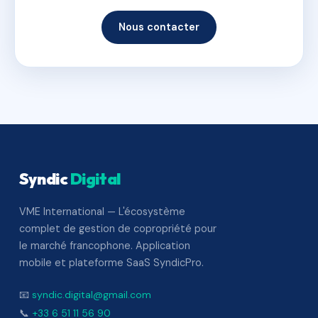
Nous contacter
Syndic
Digital
VME International — L'écosystème
complet de gestion de copropriété pour
le marché francophone. Application
mobile et plateforme SaaS SyndicPro.
📧
syndic.digital@gmail.com
📞
+33 6 51 11 56 90