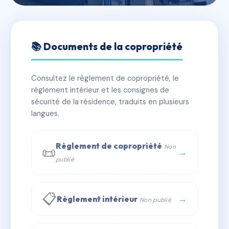
🇫🇷 RFRAI5943824
PORT MADINE
📚 Documents de la copropriété
📍 Quai du Petit Nice 14450 Grandcamp-Maisy
Consultez le règlement de copropriété, le
✓ Immatriculée
🏠 157 lots
🏗 4 bâtiment(s)
règlement intérieur et les consignes de
sécurité de la résidence, traduits en plusieurs
langues.
📞 Contacter Syndic Digital
💬 WhatsApp
✉ Email
Règlement de copropriété
Non
📜
→
publié
📋
→
Règlement intérieur
Non publié