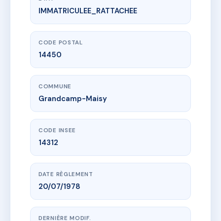
IMMATRICULEE_RATTACHEE
www.vme.plus/AI5943824
PORT MADINE
Quai du Petit Nice
14450 Grandcamp-Maisy
CODE POSTAL
14450
COMMUNE
Grandcamp-Maisy
CODE INSEE
14312
DATE RÈGLEMENT
20/07/1978
DERNIÈRE MODIF.