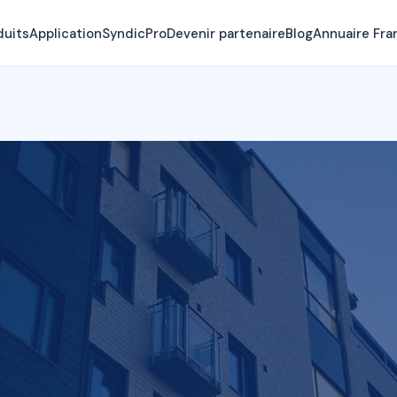
duits
Application
SyndicPro
Devenir partenaire
Blog
Annuaire Fra