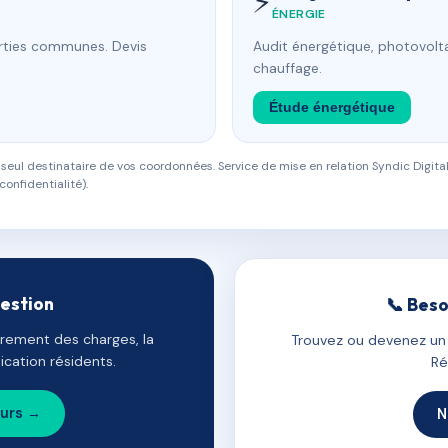
⚡
ÉNERGIE
arties communes. Devis
Audit énergétique, photovolta
chauffage.
Étude énergétique
eul destinataire de vos coordonnées. Service de mise en relation Syndic Digital
confidentialité).
gestion
📞 Beso
uvrement des charges, la
Trouvez ou devenez un c
cation résidents.
Ré
ours →
N