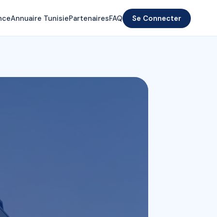
nce
Annuaire Tunisie
Partenaires
FAQ
Se Connecter