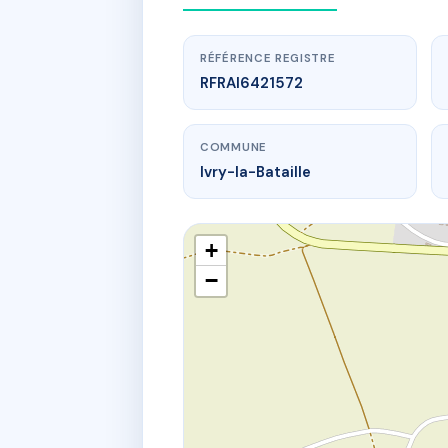
RÉFÉRENCE REGISTRE
RFRAI6421572
COMMUNE
Ivry-la-Bataille
+
−
www.
47 Rue Hen