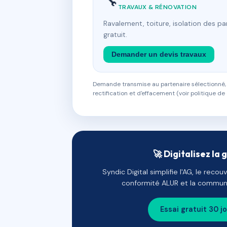
🔧
TRAVAUX & RÉNOVATION
Ravalement, toiture, isolation des p
gratuit.
Demander un devis travaux
Demande transmise au partenaire sélectionné, s
rectification et d'effacement (voir politique de 
🚀 Digitalisez la 
Syndic Digital simplifie l'AG, le reco
conformité ALUR et la communi
Essai gratuit 30 j