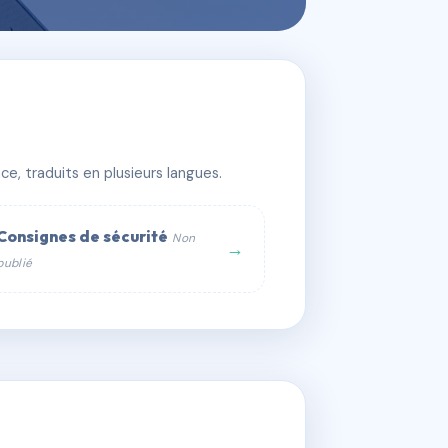
e, traduits en plusieurs langues.
Consignes de sécurité
Non
→
publié
web :
om