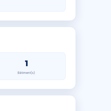
1
Bâtiment(s)