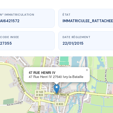
N° IMMATRICULATION
ÉTAT
AI6421572
IMMATRICULEE_RATTACHEE
CODE INSEE
DATE RÈGLEMENT
27355
22/01/2015
×
vme.plus/AI6421572
47 RUE HENRI IV
47 Rue Henri IV 27540 Ivry-la-Bataille
47 RUE HENRI IV
ri IV
27540 Ivry-la-Bataille