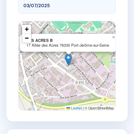
03/07/2025
+
−
×
LES ACRES B
17 Allée des Acres 76330 Port-Jérôme-sur-Seine
Leaflet
|
© OpenStreetMap