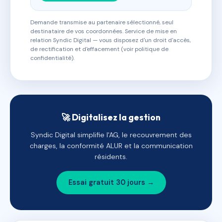
Demande transmise au partenaire sélectionné, seul
destinataire de vos coordonnées. Service de mise en
relation Syndic Digital — vous disposez d'un droit d'accès,
de rectification et d'effacement (voir politique de
confidentialité).
🚀 Digitalisez la gestion
Syndic Digital simplifie l'AG, le recouvrement des
charges, la conformité ALUR et la communication
résidents.
Essai gratuit 30 jours →