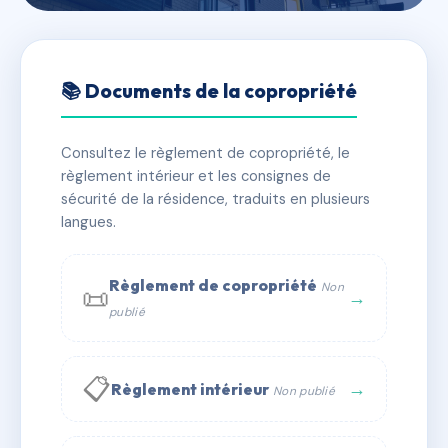
🇫🇷 RFRAI7023161
LES ACRES B
📚 Documents de la copropriété
📍 17 Allée des Acres 76330 Port-Jérôme-sur-Seine
Consultez le règlement de copropriété, le
✓ Immatriculée
🏠 40 lots
🏗 1 bâtiment(s)
règlement intérieur et les consignes de
sécurité de la résidence, traduits en plusieurs
langues.
📞 Contacter Syndic Digital
💬 WhatsApp
✉ Email
Règlement de copropriété
Non
📜
→
publié
📋
→
Règlement intérieur
Non publié