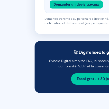
Demander un devis travaux
Demande transmise au partenaire sélectionné, s
rectification et d'effacement (voir politique de 
🚀 Digitalisez la 
Syndic Digital simplifie l'AG, le reco
conformité ALUR et la communi
Essai gratuit 30 j