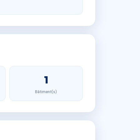
1
Bâtiment(s)