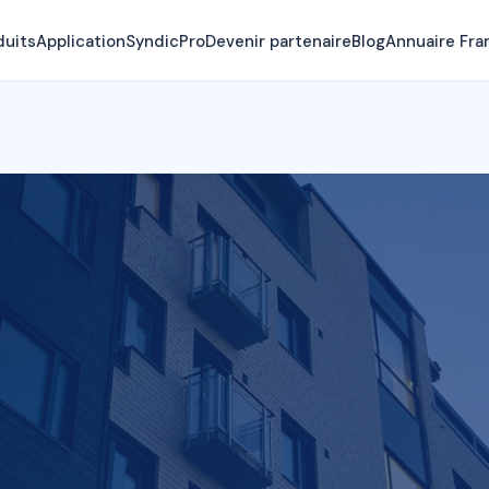
duits
Application
SyndicPro
Devenir partenaire
Blog
Annuaire Fra