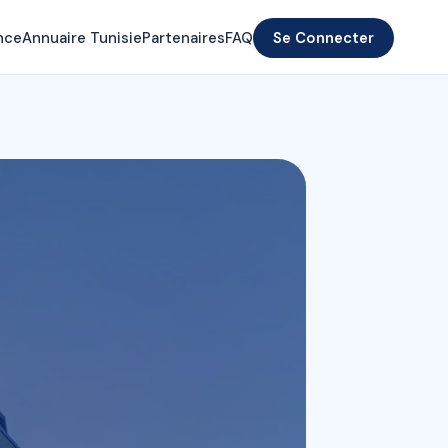
nce
Annuaire Tunisie
Partenaires
FAQ
Se Connecter