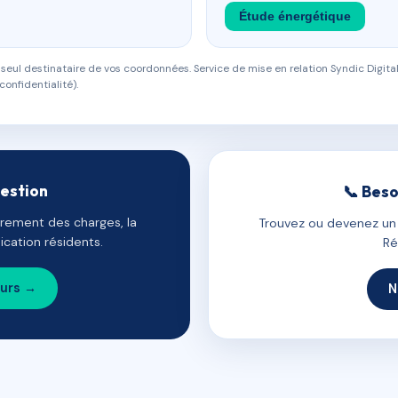
Étude énergétique
eul destinataire de vos coordonnées. Service de mise en relation Syndic Digital
confidentialité).
gestion
📞 Beso
uvrement des charges, la
Trouvez ou devenez un c
cation résidents.
Ré
ours →
N