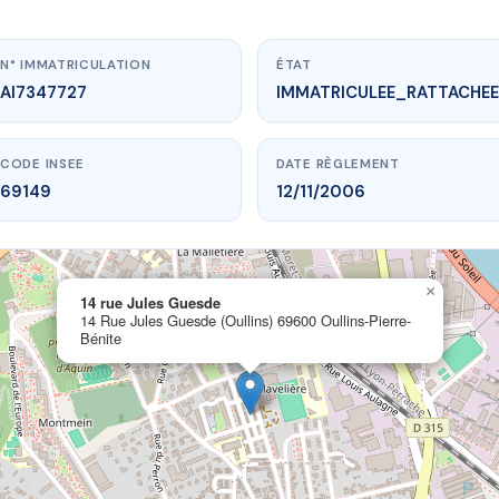
N° IMMATRICULATION
ÉTAT
AI7347727
IMMATRICULEE_RATTACHEE
CODE INSEE
DATE RÈGLEMENT
69149
12/11/2006
www.vme.plus/AI7347727
×
14 rue Jules Guesde
14 rue Jules Guesde
14 Rue Jules Guesde (Oullins) 69600 Oullins-Pierre-
 Guesde (Oullins)
69600 Oullins-Pierre-Bénite
Bénite