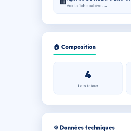
🏢
Voir la fiche cabinet →
🏠 Composition
4
Lots totaux
⚙️ Données techniques