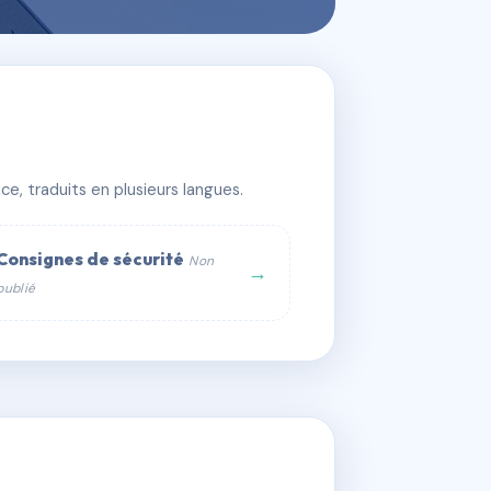
e, traduits en plusieurs langues.
Consignes de sécurité
Non
→
publié
web :
om