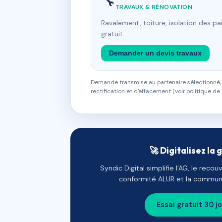
🔧
TRAVAUX & RÉNOVATION
Ravalement, toiture, isolation des p
gratuit.
Demander un devis travaux
Demande transmise au partenaire sélectionné, s
rectification et d'effacement (voir politique de 
🚀 Digitalisez la 
Syndic Digital simplifie l'AG, le reco
conformité ALUR et la communi
Essai gratuit 30 j