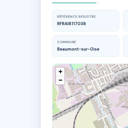
RÉFÉRENCE REGISTRE
RFRAI8117038
COMMUNE
Beaumont-sur-Oise
+
−
www
SD
21 Rue Natio