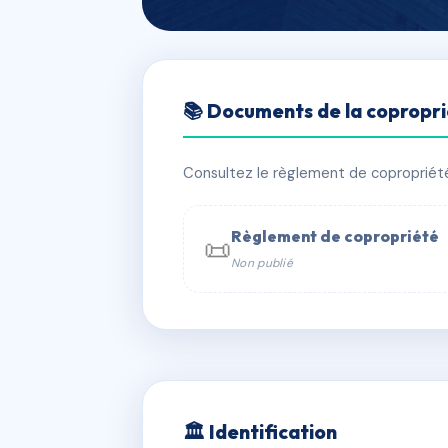
🇫🇷 RFRAI8117038
📚 Documents de la copropr
SDC 21 RUE N
📍 21 Rue Nationale 95260 Beaumont
Consultez le règlement de copropriété, 
⚠ IMMATRICULEE_RATTACHEMENT_EX
Règlement de copropriété
📜
Non publié
📞 Contacter Syndic Digital

Coproprié
229 
N°
w
🏛 Identification