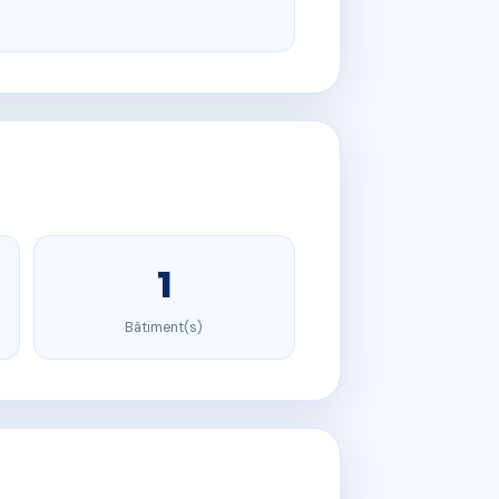
1
Bâtiment(s)