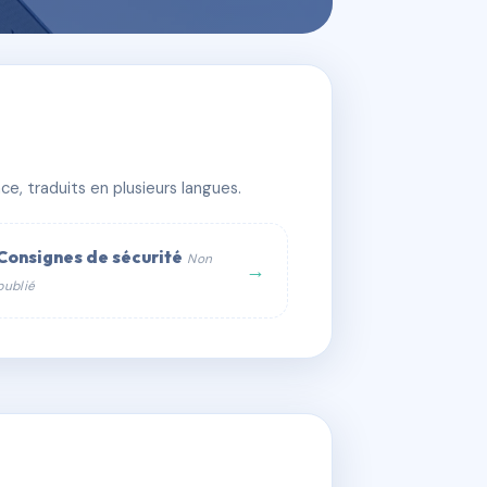
e, traduits en plusieurs langues.
Consignes de sécurité
Non
→
publié
web :
om