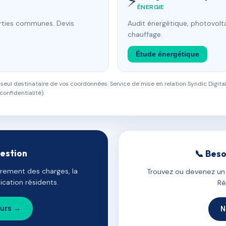
⚡
ÉNERGIE
arties communes. Devis
Audit énergétique, photovolta
chauffage.
Étude énergétique
eul destinataire de vos coordonnées. Service de mise en relation Syndic Digital
confidentialité).
gestion
📞 Beso
uvrement des charges, la
Trouvez ou devenez un c
cation résidents.
Ré
ours →
N