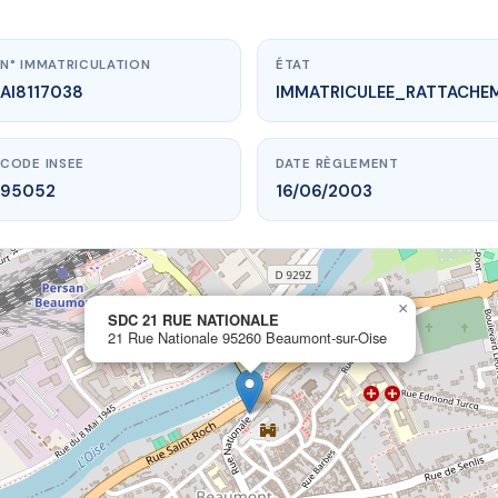
N° IMMATRICULATION
ÉTAT
AI8117038
IMMATRICULEE_RATTACHE
CODE INSEE
DATE RÈGLEMENT
95052
16/06/2003
×
.vme.plus/AI8117038
SDC 21 RUE NATIONALE
21 Rue Nationale 95260 Beaumont-sur-Oise
C 21 RUE NATIONALE
nale
95260 Beaumont-sur-Oise