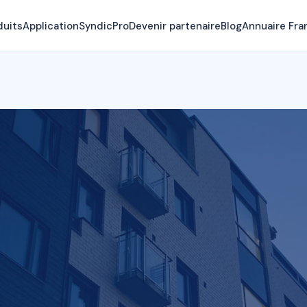
duits
Application
SyndicPro
Devenir partenaire
Blog
Annuaire Fra