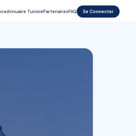
nce
Annuaire Tunisie
Partenaires
FAQ
Se Connecter