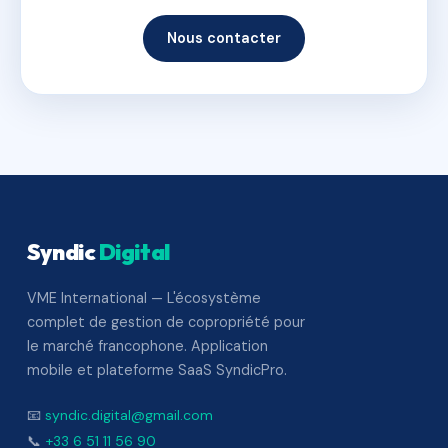
Nous contacter
Syndic
Digital
VME International — L'écosystème
complet de gestion de copropriété pour
le marché francophone. Application
mobile et plateforme SaaS SyndicPro.
📧
syndic.digital@gmail.com
📞
+33 6 51 11 56 90