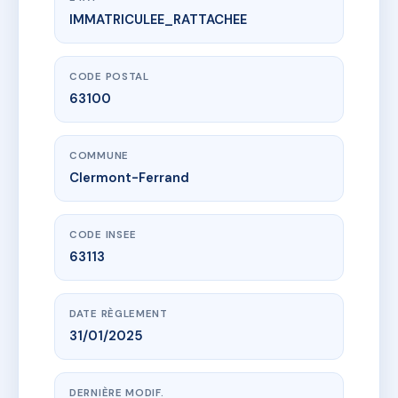
IMMATRICULEE_RATTACHEE
www.vme.plus/AJ0454017
LES TILLEULS
30 rue Docteur Hospital
63100 Clermont-Ferrand
CODE POSTAL
63100
COMMUNE
Clermont-Ferrand
CODE INSEE
63113
DATE RÈGLEMENT
31/01/2025
DERNIÈRE MODIF.