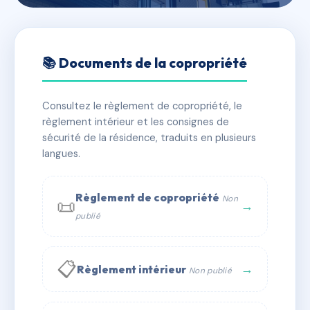
🇫🇷 RFRAJ0454017
LES TILLEULS
📚 Documents de la copropriété
📍 30 rue Docteur Hospital 63100 Clermont-Ferrand
Consultez le règlement de copropriété, le
✓ Immatriculée
🏠 40 lots
🏗 1 bâtiment(s)
règlement intérieur et les consignes de
sécurité de la résidence, traduits en plusieurs
langues.
📞 Contacter Syndic Digital
💬 WhatsApp
✉ Email
Règlement de copropriété
Non
📜
→
publié
📋
→
Règlement intérieur
Non publié