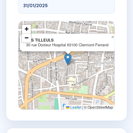
31/01/2025
+
−
×
LES TILLEULS
30 rue Docteur Hospital 63100 Clermont-Ferrand
Leaflet
|
© OpenStreetMap